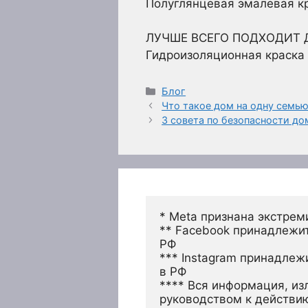
Полуглянцевая эмалевая кр
ЛУЧШЕ ВСЕГО ПОДХОДИТ 
Гидроизоляционная краска Z
Рубрики
Блог
Что такое дом на одну семь
3 совета по безопасности д
* Meta признана экстрем
** Facebook принадлежит
РФ
*** Instagram принадлеж
в РФ 
**** Вся информация, из
руководством к действи