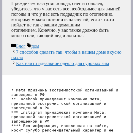
Прежде чем наступят холода, снег и гололед,
убедитесь, что у вас есть все необходимое для зимней
погоды и что у вас есть подрядчик по отоплению,
которому можно позвонить на случай, если что-то
пойдет не так с вашим домашним
отоплением. Конечно, у вас также должно быть
много соли, тающий лед и лопатка.
Рубрики
Метки
Блог
дом
7 способов сделать так, чтобы в вашем доме вкусно
пахло
Как найти идеальное одеяло для суровых зим
* Meta признана экстремистской организацией и 
запрещена в РФ
** Facebook принадлежит компании Meta, 
признанной экстремистской организацией и 
запрещенной в РФ
*** Instagram принадлежит компании Meta, 
признанной экстремистской организацией и 
запрещенной в РФ 
**** Вся информация, изложенная на сайте, 
носит сугубо рекомендательный характер и не 