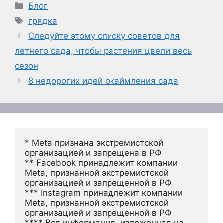
Рубрики
Блог
Метки
грядка
Следуйте этому списку советов для
летнего сада, чтобы растения цвели весь
сезон
8 недорогих идей окаймления сада
* Meta признана экстремистской 
организацией и запрещена в РФ
** Facebook принадлежит компании 
Meta, признанной экстремистской 
организацией и запрещенной в РФ
*** Instagram принадлежит компании 
Meta, признанной экстремистской 
организацией и запрещенной в РФ 
**** Вся информация, изложенная на 