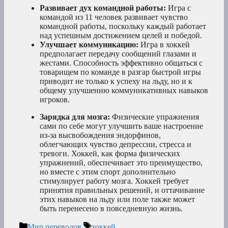
Развивает дух командной работы:
Игра с
командой из 11 человек развивает чувство
командной работы, поскольку каждый работает
над успешным достижением целей и победой.
Улучшает коммуникацию:
Игра в хоккей
предполагает передачу сообщений глазами и
жестами. Способность эффективно общаться с
товарищем по команде в разгар быстрой игры
приводит не только к успеху на льду, но и к
общему улучшению коммуникативных навыков
игроков.
Зарядка для мозга:
Физические упражнения
сами по себе могут улучшить ваше настроение
из-за высвобождения эндорфинов,
облегчающих чувство депрессии, стресса и
тревоги. Хоккей, как форма физических
упражнений, обеспечивает это преимущество,
но вместе с этим спорт дополнительно
стимулирует работу мозга. Хоккей требует
принятия правильных решений, и оттачивание
этих навыков на льду или поле также может
быть перенесено в повседневную жизнь.
Рубрики
Метки
Мир переводов
хоккей