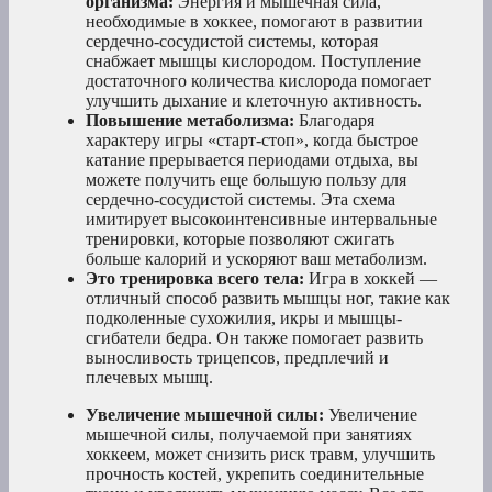
организма:
Энергия и мышечная сила,
необходимые в хоккее, помогают в развитии
сердечно-сосудистой системы, которая
снабжает мышцы кислородом. Поступление
достаточного количества кислорода помогает
улучшить дыхание и клеточную активность.
Повышение метаболизма:
Благодаря
характеру игры «старт-стоп», когда быстрое
катание прерывается периодами отдыха, вы
можете получить еще большую пользу для
сердечно-сосудистой системы. Эта схема
имитирует высокоинтенсивные интервальные
тренировки, которые позволяют сжигать
больше калорий и ускоряют ваш метаболизм.
Это тренировка всего тела:
Игра в хоккей —
отличный способ развить мышцы ног, такие как
подколенные сухожилия, икры и мышцы-
сгибатели бедра. Он также помогает развить
выносливость трицепсов, предплечий и
плечевых мышц.
Увеличение мышечной силы:
Увеличение
мышечной силы, получаемой при занятиях
хоккеем, может снизить риск травм, улучшить
прочность костей, укрепить соединительные