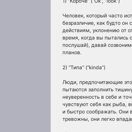
1) “Короче” (“Ok”, “look”)
Человек, который часто ис
безразличие, как будто он 
действиям, уклонению от о
время, когда вы пытались с
послушай), давай созвонимс
планов.
2) “Типа” (“kinda”)
Люди, предпочитающие это с
пытаются заполнить тишину
неуверенность в себе и то
чувствуют себя как рыба, 
и быстро соображать. Они 
тревожны, они легко впада