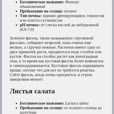
Ботаническое название:
Фазолус
обыкновенный
Пребывание на солнце:
полное
Тип почвы:
хорошо дренирующаяся, глинистая
или илисто-суглинистая
рН почвы:
от слегка кислой до нейтральной
(6,0-7,0)
Зеленую фасоль, также называемую стручковой
фасолью, собирают незрелой, пока семена еще
мелкие, а стручки нежные. Растения имеют одну из
двух привычек роста, продаются в виде столбов или
кустов. Фасоль на столбах растет как виноградная
лоза, в то время как кустовая фасоль более компактна
и самоподдерживается. Кустовую фасоль выращивать
проще, потому что для нее не требуется решетка.
Сейте фасоль, когда почва прогреется, и угроза
заморозков минует.
Листья салата
Ботаническое название:
Lactuca sativa
Пребывание на солнце:
от полного солнца до
полутени