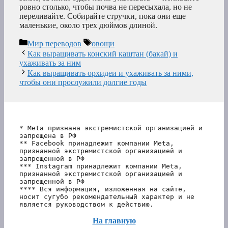
ровно столько, чтобы почва не пересыхала, но не
переливайте. Собирайте стручки, пока они еще
маленькие, около трех дюймов длиной.
Рубрики
Метки
Мир переводов
овощи
Как выращивать конский каштан (бакай) и
ухаживать за ним
Как выращивать орхидеи и ухаживать за ними,
чтобы они прослужили долгие годы
* Meta признана экстремистской организацией и 
запрещена в РФ
** Facebook принадлежит компании Meta, 
признанной экстремистской организацией и 
запрещенной в РФ
*** Instagram принадлежит компании Meta, 
признанной экстремистской организацией и 
запрещенной в РФ 
**** Вся информация, изложенная на сайте, 
носит сугубо рекомендательный характер и не 
является руководством к действию.
На главную