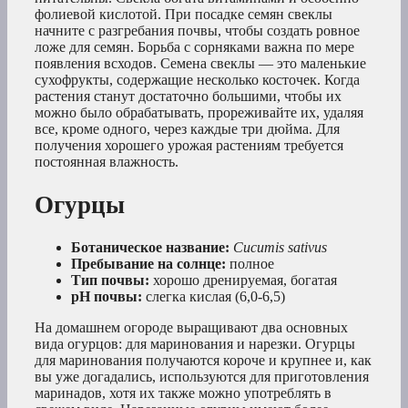
фолиевой кислотой. При посадке семян свеклы
начните с разгребания почвы, чтобы создать ровное
ложе для семян. Борьба с сорняками важна по мере
появления всходов. Семена свеклы — это маленькие
сухофрукты, содержащие несколько косточек. Когда
растения станут достаточно большими, чтобы их
можно было обрабатывать, прореживайте их, удаляя
все, кроме одного, через каждые три дюйма. Для
получения хорошего урожая растениям требуется
постоянная влажность.
Огурцы
Ботаническое название:
Cucumis sativus
Пребывание на солнце:
полное
Тип почвы:
хорошо дренируемая, богатая
рН почвы:
слегка кислая (6,0-6,5)
На домашнем огороде выращивают два основных
вида огурцов: для маринования и нарезки. Огурцы
для маринования получаются короче и крупнее и, как
вы уже догадались, используются для приготовления
маринадов, хотя их также можно употреблять в