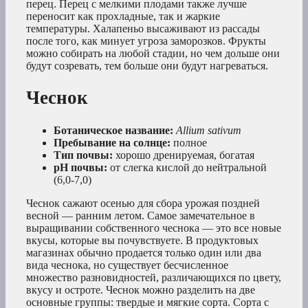
перец. Перец с мелкими плодами также лучше
переносит как прохладные, так и жаркие
температуры. Халапеньо высаживают из рассады
после того, как минует угроза заморозков. Фрукты
можно собирать на любой стадии, но чем дольше они
будут созревать, тем больше они будут нагреваться.
Чеснок
Ботаническое название:
Allium sativum
Пребывание на солнце:
полное
Тип почвы:
хорошо дренируемая, богатая
рН почвы:
от слегка кислой до нейтральной
(6,0-7,0)
Чеснок сажают осенью для сбора урожая поздней
весной — ранним летом. Самое замечательное в
выращивании собственного чеснока — это все новые
вкусы, которые вы почувствуете. В продуктовых
магазинах обычно продается только один или два
вида чеснока, но существует бесчисленное
множество разновидностей, различающихся по цвету,
вкусу и остроте. Чеснок можно разделить на две
основные группы: твердые и мягкие сорта. Сорта с