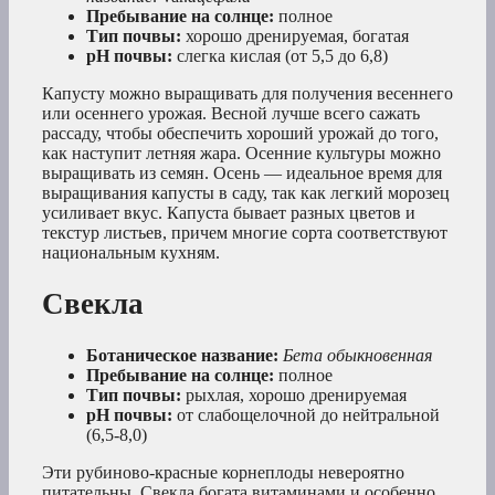
Пребывание на солнце:
полное
Тип почвы:
хорошо дренируемая, богатая
рН почвы:
слегка кислая (от 5,5 до 6,8)
Капусту можно выращивать для получения весеннего
или осеннего урожая. Весной лучше всего сажать
рассаду, чтобы обеспечить хороший урожай до того,
как наступит летняя жара. Осенние культуры можно
выращивать из семян. Осень — идеальное время для
выращивания капусты в саду, так как легкий морозец
усиливает вкус. Капуста бывает разных цветов и
текстур листьев, причем многие сорта соответствуют
национальным кухням.
Свекла
Ботаническое название:
Бета обыкновенная
Пребывание на солнце:
полное
Тип почвы:
рыхлая, хорошо дренируемая
рН почвы:
от слабощелочной до нейтральной
(6,5-8,0)
Эти рубиново-красные корнеплоды невероятно
питательны. Свекла богата витаминами и особенно