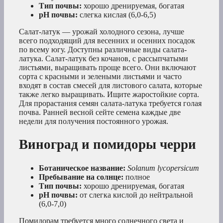
Тип почвы:
хорошо дренируемая, богатая
рН почвы:
слегка кислая (6,0-6,5)
Салат-латук — урожай холодного сезона, лучше
всего подходящий для весенних и осенних посадок
по всему югу. Доступны различные виды салата-
латука. Салат-латук без кочанов, с рассыпчатыми
листьями, выращивать проще всего. Они включают
сорта с красными и зелеными листьями и часто
входят в состав смесей для листового салата, которые
также легко выращивать. Ищите жаростойкие сорта.
Для прорастания семян салата-латука требуется голая
почва. Ранней весной сейте семена каждые две
недели для получения постоянного урожая.
Виноград и помидоры черри
Ботаническое название:
Solanum lycopersicum
Пребывание на солнце:
полное
Тип почвы:
хорошо дренируемая, богатая
рН почвы:
от слегка кислой до нейтральной
(6,0-7,0)
Помидорам требуется много солнечного света и