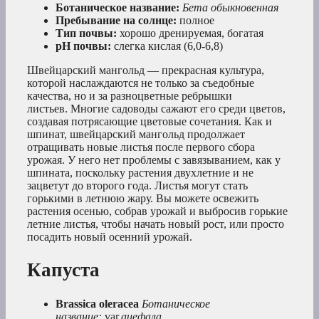
Ботаническое название:
Бета обыкновенная
Пребывание на солнце:
полное
Тип почвы:
хорошо дренируемая, богатая
рН почвы:
слегка кислая (6,0-6,8)
Швейцарский мангольд — прекрасная культура,
которой наслаждаются не только за съедобные
качества, но и за разноцветные ребрышки
листьев. Многие садоводы сажают его среди цветов,
создавая потрясающие цветовые сочетания. Как и
шпинат, швейцарский мангольд продолжает
отращивать новые листья после первого сбора
урожая. У него нет проблемы с завязыванием, как у
шпината, поскольку растения двухлетние и не
зацветут до второго года. Листья могут стать
горькими в летнюю жару. Вы можете освежить
растения осенью, собрав урожай и выбросив горькие
летние листья, чтобы начать новый рост, или просто
посадить новый осенний урожай.
Капуста
Brassica oleracea
Ботаническое
название:
var.
ацефала