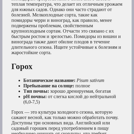
теплая температура, что делает их отличным урожаем
для южных садов. Однако они часто страдают от
болезней. Мелкоплодные сорта, такие как
помидоры черри и виноград, как правило, менее
подвержены проблемам, свойственным
крупноплодным сортам. Отчасти это связано с их
быстрым ростом и зрелостью. Помидоры из вишни и
винограда также дают обилие плодов в течение
длительного сезона. Ищите устойчивые к болезням и
жаростойкие сорта.
Горох
Ботаническое название:
Pisum sativum
Пребывание на солнце:
полное
Тип почвы:
хорошо дренируемая, богатая
рН почвы:
от слегка кислой до нейтральной
(6,0-7,5)
Горох — это культура холодного сезона, которую
сажают весной, как только можно обработать почву.
Доступны три основных вида. Английский или
садовый горошек перед употреблением в пищу
необходимо очищать от скорлупы, что требует