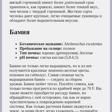
мягкой горчинкой имеют более длительный срок
хранения и, как правило, имеют более тонкий вкус,
чем чеснок с твердой горчинкой. Жесткие сорта
чеснока дают крупные, легко очищаемые луковицы и
обладают более выразительным вкусом.
Бамия
Ботаническое название:
Abelmoschus esculentus
Пребывание на солнце:
полное
Тип почвы:
хорошо дренируемая, богатая
рН почвы:
слегка кислая (5,8-6,5)
Бамию не только легко выращивать, но и из нее
получаются красивые лимонно-желтые цветы,
похожие на гибискус. Самая сложная часть
выращивания бамии — следить за сбором
урожая. Бамия любит тепло. Посейте семена, как
только почва прогреется по крайней мере до 70 F. Вы
также можете приобрести рассаду бамии, но
обращайтесь с ней осторожно, так как ее корни
чувствительны к повреждению корневой
системы. Как только растения бамии окажутся в
земле, за ними будет легко ухаживать — поливайте