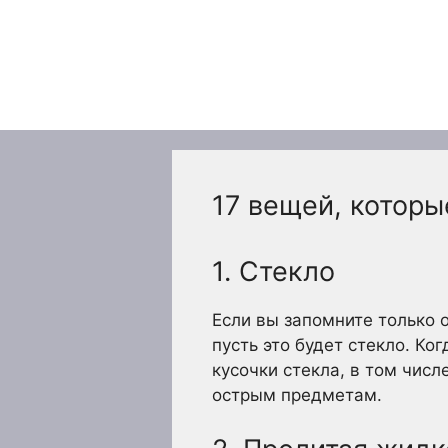
Перейти
к
содержимому
17 вещей, котор
1. Стекло
Если вы запомните только о
пусть это будет стекло. Ко
кусочки стекла, в том числ
острым предметам.