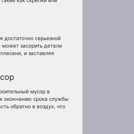
такие как скрепки или
я достаточно серьезной
а может засорить детали
плесени, и заставляя
усор
троительный мусор в
 к окончанию срока службы
сть обратно в воздух, что