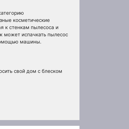
 категорию
азные косметические
ая к стенкам пылесоса и
ж может испачкать пылесос
 помощью машины.
осить свой дом с блеском