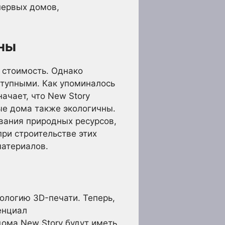
первых домов,
чны
о стоимость. Однако
ступными. Как упоминалось
начает, что New Story
ые дома также экологичны.
ования природных ресурсов,
при строительстве этих
материалов.
ологию 3D-печати. Теперь,
енциал
ома New Story будут иметь