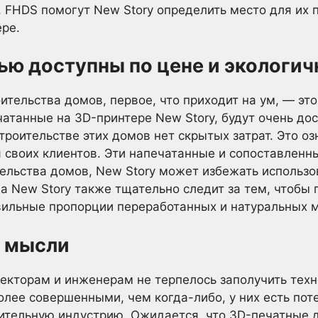
. FHDS помогут New Story определить место для их 
ре.
ью доступны по цене и экологи
ительства домов, первое, что приходит на ум, — эт
чатанные на 3D-принтере New Story, будут очень до
строительстве этих домов нет скрытых затрат. Это оз
 своих клиентов. Эти напечатанные и сопоставленн
тельства домов, New Story может избежать использ
а New Story также тщательно следит за тем, чтобы 
вильные пропорции переработанных и натуральных 
 мысли
текторам и инженерам не терпелось заполучить техн
олее совершенными, чем когда-либо, у них есть пот
ительную индустрию. Ожидается, что 3D-печатные д