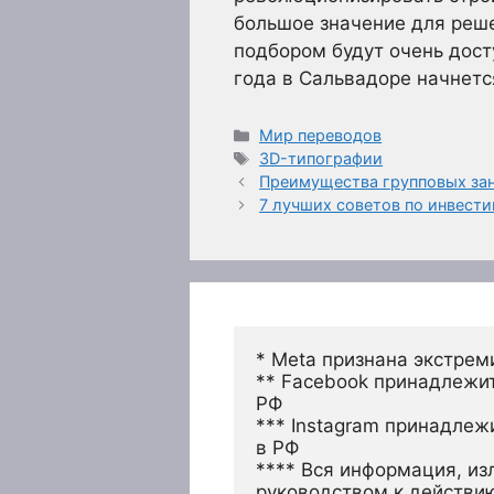
большое значение для реше
подбором будут очень дост
года в Сальвадоре начнетс
Рубрики
Мир переводов
Метки
3D-типографии
Преимущества групповых за
7 лучших советов по инвест
* Meta признана экстрем
** Facebook принадлежит
РФ
*** Instagram принадлеж
в РФ 
**** Вся информация, из
руководством к действи