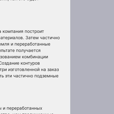
а компания построит
атериалов. Затем частично
земля и переработанные
льтате получается
ьзованием комбинации
 Создание контуров
три изготовленной на заказ
ть эти частично подземные
ы и переработанных