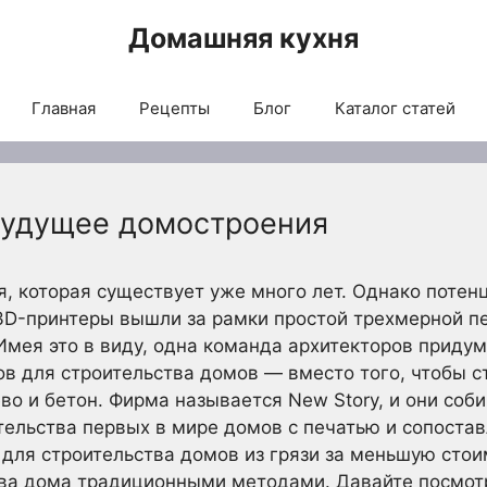
Домашняя кухня
Главная
Рецепты
Блог
Каталог статей
Будущее домостроения
я, которая существует уже много лет. Однако потен
3D-принтеры вышли за рамки простой трехмерной пе
 Имея это в виду, одна команда архитекторов приду
в для строительства домов — вместо того, чтобы с
ево и бетон. Фирма называется New Story, и они соб
тельства первых в мире домов с печатью и сопоста
для строительства домов из грязи за меньшую стои
ва дома традиционными методами. Давайте посмотр