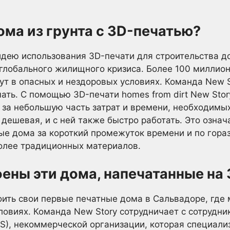
ома из грунта с 3D-печатью?
дею использования 3D-печати для строительства дом
глобального жилищного кризиса. Более 100 миллион
вут в опасных и нездоровых условиях. Команда New
ать. С помощью 3D-печати homes from dirt New Sto
за небольшую часть затрат и времени, необходимых
дешевая, и с ней также быстро работать. Это означ
ые дома за короткий промежуток времени и по гораз
более традиционных материалов.
оены эти дома, напечатанные на
оить свои первые печатные дома в Сальвадоре, где
овиях. Команда New Story сотрудничает с сотрудник
FHDS), некоммерческой организации, которая специал