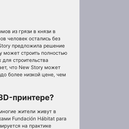
ов из грязи в князи в
ов человек остались без
 Story предложила решение
ry может строить полностью
 для строительства
ает, что New Story может
до более низкой цене, чем
 3D-принтере?
 многие жители живут в
ами Fundación Hábitat para
изируется на практике