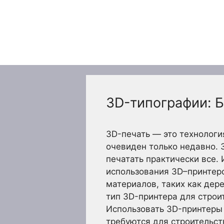
Перейти
к
содержимому
3D-типографии: 
3D-печать — это технологи
очевиден только недавно. 
печатать практически все.
использования 3D–принтеро
материалов, таких как дер
тип 3D-принтера для строи
Использовать 3D-принтеры 
требуются для строительст