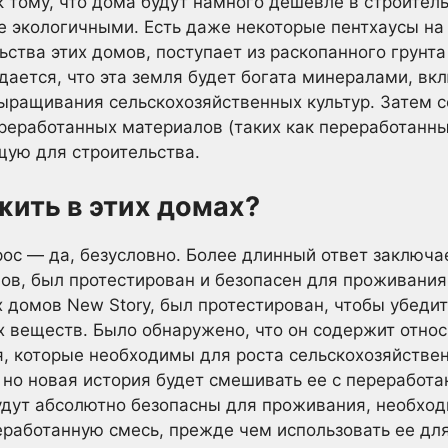
к тому, что дома будут намного дешевле в строител
ее экологичными. Есть даже некоторые пентхаусы на 
ства этих домов, поступает из раскопанного грунта
ается, что эта земля будет богата минералами, вкл
ыращивания сельскохозяйственных культур. Затем с
еработанных материалов (таких как переработанный
щую для строительства.
жить в этих домах?
рос — да, безусловно. Более длинный ответ заключает
ов, был протестирован и безопасен для проживания.
 домов New Story, был протестирован, чтобы убедить
х веществ. Было обнаружено, что он содержит отно
я, которые необходимы для роста сельскохозяйствен
 но новая история будет смешивать ее с переработ
удут абсолютно безопасны для проживания, необхо
реработанную смесь, прежде чем использовать ее д