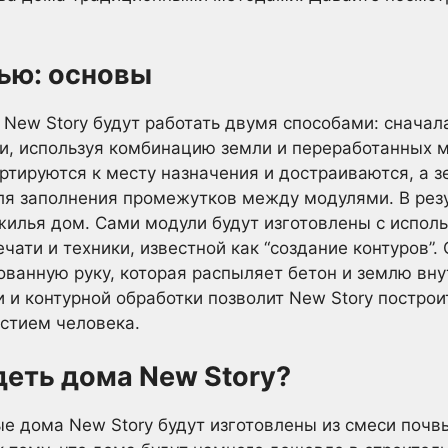
ью: основы
 New Story будут работать двумя способами: сначал
и, используя комбинацию земли и переработанных м
тируются к месту назначения и достраиваются, а 
ля заполнения промежутков между модулями. В резу
жилья дом. Сами модули будут изготовлены с испол
ати и техники, известной как “создание контуров”.
ованную руку, которая распыляет бетон и землю вну
 и контурной обработки позволит New Story построи
стием человека.
деть дома New Story?
е дома New Story будут изготовлены из смеси почв