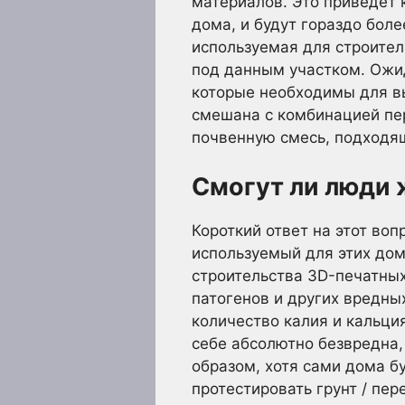
материалов. Это приведет 
дома, и будут гораздо бол
используемая для строитель
под данным участком. Ожид
которые необходимы для в
смешана с комбинацией пер
почвенную смесь, подходя
Смогут ли люди 
Короткий ответ на этот воп
используемый для этих дом
строительства 3D-печатных
патогенов и других вредны
количество калия и кальци
себе абсолютно безвредна,
образом, хотя сами дома б
протестировать грунт / пе