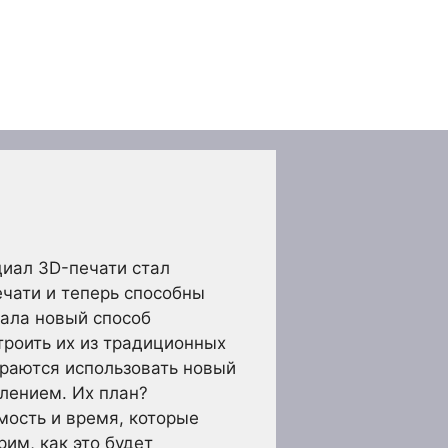
циал 3D-печати стал
чати и теперь способны
мала новый способ
троить их из традиционных
ираются использовать новый
влением. Их план?
мость и время, которые
им, как это будет