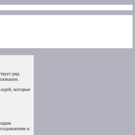
твует ряд
азование.
-идей, которые
ающим
беседованиям и