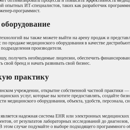
ожет оптимизировать процессы и повысить эффективность медиц
дой опытных ИТ-специалистов, таких как разработчик программ
нженер-программист.
 оборудование
технологий вы также можете выйти на арену продаж и представ
с по продаже медицинского оборудования в качестве дистрибью
 подразделения производителя.
шу, получить необходимые лицензии, обеспечить финансирован
 свой бренд и начать развивать свой бизнес.
скую практику
цинском учреждении, открытие собственной частной практики —
цинских услуг, которые вы хотите предоставлять, создайте бизн
сти медицинского оборудования, объекта, удобств, персонала, с
 является надежная система EHR или электронных медицинских 
нтов, от результатов лабораторных исследований до диагнозов, 
В этом случае подумайте о выборе подходящего программного о