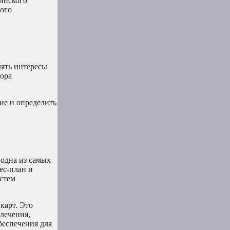
инского
ного
лять интересы
тора
ие и определить
 одна из самых
ес-план и
истем
карт. Это
лечения,
беспечения для