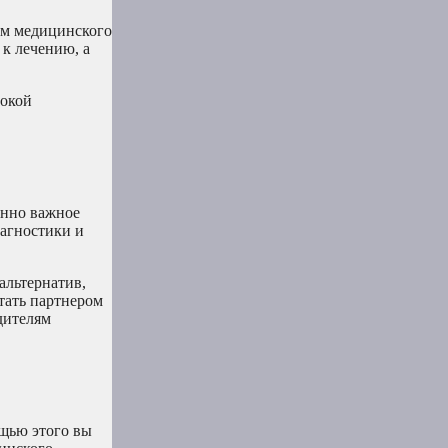
ам медицинского
 к лечению, а
рокой
енно важное
иагностики и
альтернатив,
тать партнером
дителям
щью этого вы