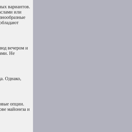
ных вариантов.
аслами или
азнообразные
 обладают
люд вечером и
ами. Не
а. Однако,
овые опции.
ове майонеза и