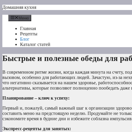
Перейти
Домашняя кухня
к
содержимому
Меню
Главная
Рецепты
Блог
Каталог статей
Быстрые и полезные обеды для р
В современном ритме жизни, когда каждая минута на счету, п
вызовом, особенно для работающих людей. Зачастую, из-за нех
что негативно сказывается на нашем здоровье, работоспособн
альтернативы, которые позволяют полноценно пообедать даже 
Планирование – ключ к успеху:
Первый и, пожалуй, самый важный шаг к организации здоровог
составить меню на предстоящую неделю. Продумайте не только
сэкономите время в будние дни и избежите соблазна импульси
Экспресс-рецепты для занятых: