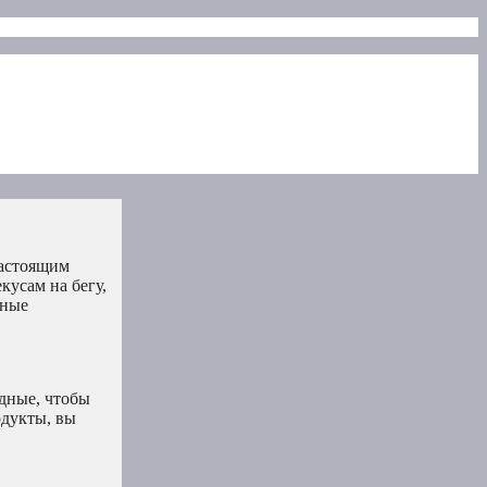
настоящим
кусам на бегу,
зные
дные, чтобы
одукты, вы