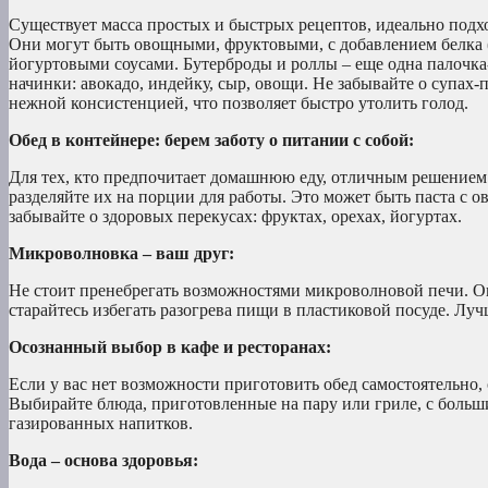
Существует масса простых и быстрых рецептов, идеально подхо
Они могут быть овощными, фруктовыми, с добавлением белка 
йогуртовыми соусами. Бутерброды и роллы – еще одна палочка
начинки: авокадо, индейку, сыр, овощи. Не забывайте о супах
нежной консистенцией, что позволяет быстро утолить голод.
Обед в контейнере: берем заботу о питании с собой:
Для тех, кто предпочитает домашнюю еду, отличным решением 
разделяйте их на порции для работы. Это может быть паста с 
забывайте о здоровых перекусах: фруктах, орехах, йогуртах.
Микроволновка – ваш друг:
Не стоит пренебрегать возможностями микроволновой печи. Он
старайтесь избегать разогрева пищи в пластиковой посуде. Лу
Осознанный выбор в кафе и ресторанах:
Если у вас нет возможности приготовить обед самостоятельно
Выбирайте блюда, приготовленные на пару или гриле, с больш
газированных напитков.
Вода – основа здоровья: