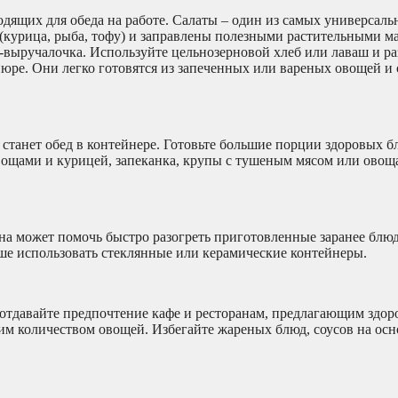
дящих для обеда на работе. Салаты – один из самых универсаль
(курица, рыба, тофу) и заправлены полезными растительными м
-выручалочка. Используйте цельнозерновой хлеб или лаваш и р
-пюре. Они легко готовятся из запеченных или вареных овощей и
станет обед в контейнере. Готовьте большие порции здоровых б
овощами и курицей, запеканка, крупы с тушеным мясом или овощ
а может помочь быстро разогреть приготовленные заранее блюд
чше использовать стеклянные или керамические контейнеры.
, отдавайте предпочтение кафе и ресторанам, предлагающим здор
им количеством овощей. Избегайте жареных блюд, соусов на осн