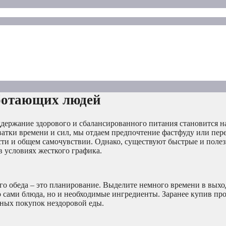
аботающих людей
оддержание здорового и сбалансированного питания становится 
ватки времени и сил, мы отдаем предпочтение фастфуду или пере
ости и общем самочувствии. Однако, существуют быстрые и поле
в условиях жесткого графика.
о обеда – это планирование. Выделите немного времени в выхо
 сами блюда, но и необходимые ингредиенты. Заранее купив пр
вных покупок нездоровой еды.