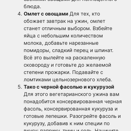
блюда.
Омлет с овощами
Для тех, кто
обожает завтрак на ужин, омлет
станет отличным выбором. Взбейте
яйца с небольшим количеством
молока, добавьте нарезанные
помидоры, сладкий перец и шпинат.
Всё это вылейте на раскаленную
сковороду и готовьте до желаемой
степени прожарки. Подавайте с
ломтиками цельнозернового хлеба.
Тако с черной фасолью и кукурузой
Для этого вегетарианского ужина вам
понадобится консервированная черная
фасоль, консервированная кукуруза и
готовые лепешки. Разогрейте фасоль и
кукурузу, добавив к ним специи по
вкусу: паприку, тмин и соль. Начините