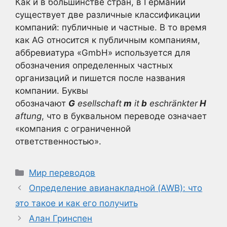
Как и в большинстве стран, в Германии
существует две различные классификации
компаний: публичные и частные. В то время
как AG относится к публичным компаниям,
аббревиатура «GmbH» используется для
обозначения определенных частных
организаций и пишется после названия
компании. Буквы
обозначают
G
esellschaft
m
it
b
eschränkter
H
aftung
, что в буквальном переводе означает
«компания с ограниченной
ответственностью».
Рубрики
Мир переводов
Определение авианакладной (AWB): что
это такое и как его получить
Алан Гринспен