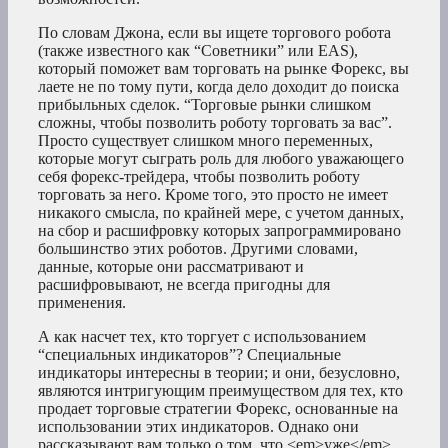
По словам Джона, если вы ищете торгового робота
(также известного как “Советники” или EAS),
который поможет вам торговать на рынке Форекс, вы
лаете не по тому пути, когда дело доходит до поиска
прибыльных сделок. “Торговые рынки слишком
сложны, чтобы позволить роботу торговать за вас”.
Просто существует слишком много переменных,
которые могут сыграть роль для любого уважающего
себя форекс-трейдера, чтобы позволить роботу
торговать за него. Кроме того, это просто не имеет
никакого смысла, по крайней мере, с учетом данных,
на сбор и расшифровку которых запрограммировано
большинство этих роботов. Другими словами,
данные, которые они рассматривают и
расшифровывают, не всегда пригодны для
применения.
А как насчет тех, кто торгует с использованием
“специальных индикаторов”? Специальные
индикаторы интересны в теории; и они, безусловно,
являются интригующим преимуществом для тех, кто
продает торговые стратегии Форекс, основанные на
использовании этих индикаторов. Однако они
рассказывают вам только о том, что <em>уже</em>