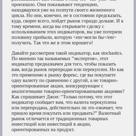
произошло. Они показывают тенденцию,
находящуюся уже на полпути своего жизненного
цикла. Но они, конечно, не в состоянии предсказать,
куда, скорее всего, пойдет рынок гораздо дольше. И к
тому времени, когда вы открываете сделку с
использованием этих индикаторов, вы уже потеряли
половину прибыли, которую <em>могли бы</em>
получить. Так что же в этом хорошего!
Давайте рассмотрим такой индикатор, как stochastics.
По мнению так называемых ”экспертов», этот
индикатор предназначен для того, чтобы показать
вам, когда рынок перепродан или перекуплен. Но как
это применимо к рынку форекс, где вы покупаете
одну валюту по сравнению с другой, а не товарно-
ориентированные акции, конкурирующие с
аналогичными товарно-ориентированными акциями?
Как спрашивает Джон: “Только потому, что этот
индикатор сообщает вам, что валюта перекуплена
или перепродана, действительно ли это означает, что
пришло время покупать или продавать?” Валютный
рынок отличается от традиционных товарных
инвестиций или инвестиций в акции,
ориентированных на продукт.