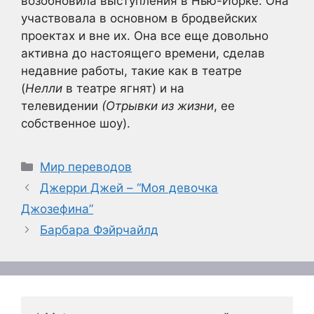
возобновила выступления в Нью-Йорке. Она
участвовала в основном в бродвейских
проектах и вне их. Она все еще довольно
активна до настоящего времени, сделав
недавние работы, такие как в театре
(
Нелли
в театре ягнят) и на
телевидении
(Отрывки из жизни
, ее
собственное шоу).
Рубрики
Мир переводов
Джерри Джей – “Моя девочка
Джозефина”
Барбара Фэйрчайлд