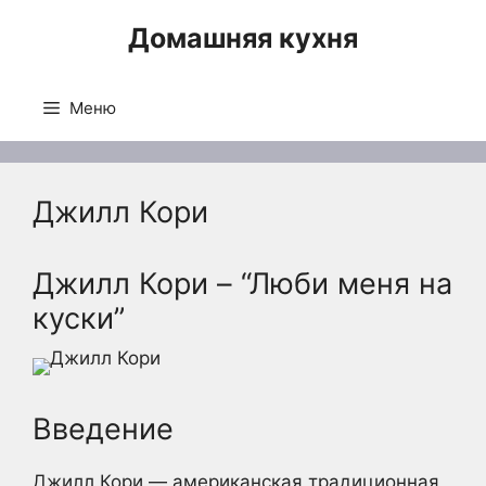
Перейти
Домашняя кухня
к
содержимому
Меню
Джилл Кори
Джилл Кори – “Люби меня на
куски”
Введение
Джилл Кори — американская традиционная