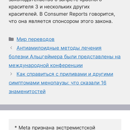
красителя 3 и нескольких других
красителей. В Consumer Reports говорится,
что она является спонсором этого закона.
Рубрики
Мир переводов
Антиамилоидные методы лечения
болезни Альцгеймера были представлены на
международной конференции
Как справиться с приливами и другими
симптомами менопаузы: что сказали 16
знаменитостей
* Meta признана экстремистской 