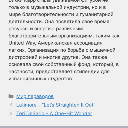
Викки Карр стала уважаемой фигурой не
только в музыкальной индустрии, но и в
мире благотворительности и гуманитарной
деятельности. Она посвятила свое время,
ресурсы и энергию различным
благотворительным организациям, таким как
United Way, Американская ассоциация
легких, Организация по борьбе с мышечной
дистрофией и многие другие. Она также
основала свой собственный фонд, который, в
частности, предоставляет стипендии для
испаноязычных студентов.
Рубрики
Мир переводов
Latimore – “Let’s Straighten It Out”
Teri DeSario – A One-Hit Wonder