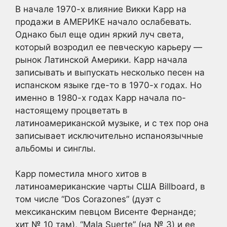
В начале 1970-х влияние Викки Карр на
продажи в АМЕРИКЕ начало ослабевать.
Однако был еще один яркий луч света,
который возродил ее певческую карьеру —
рынок Латинской Америки. Карр начала
записывать и выпускать несколько песен на
испанском языке где-то в 1970-х годах. Но
именно в 1980-х годах Карр начала по-
настоящему процветать в
латиноамериканской музыке, и с тех пор она
записывает исключительно испаноязычные
альбомы и синглы.
Карр поместила много хитов в
латиноамериканские чарты США Billboard, в
том числе “Dos Corazones” (дуэт с
мексиканским певцом Висенте Фернанде;
хит № 10 там), “Mala Suerte” (на № 3) и ее