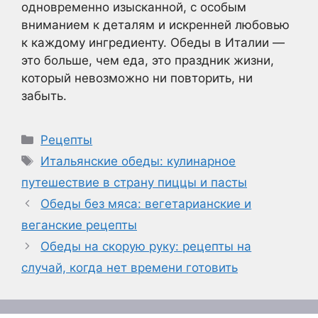
одновременно изысканной, с особым
вниманием к деталям и искренней любовью
к каждому ингредиенту. Обеды в Италии —
это больше, чем еда, это праздник жизни,
который невозможно ни повторить, ни
забыть.
Рубрики
Рецепты
Метки
Итальянские обеды: кулинарное
путешествие в страну пиццы и пасты
Обеды без мяса: вегетарианские и
веганские рецепты
Обеды на скорую руку: рецепты на
случай, когда нет времени готовить