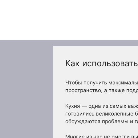
Перейти
к
содержимому
Как использоват
Чтобы получить максимальн
пространство, а также подд
Кухня — одна из самых важ
готовились великолепные б
обсуждаются проблемы и г
Многие из нас не смогли вы