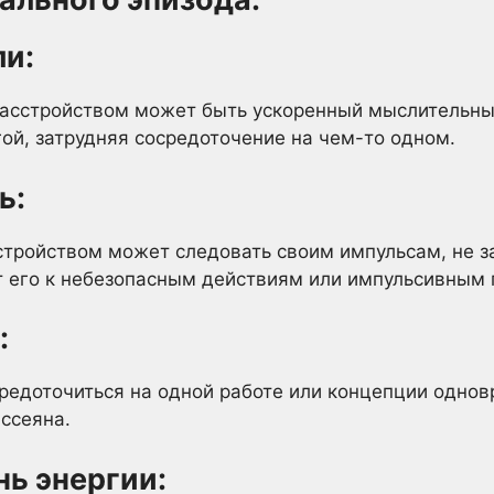
и:
расстройством может быть ускоренный мыслительный
гой, затрудняя сосредоточение на чем-то одном.
ь:
стройством может следовать своим импульсам, не з
т его к небезопасным действиям или импульсивным 
:
едоточиться на одной работе или концепции однов
ссеяна.
нь энергии: