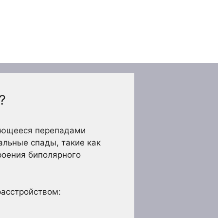
?
зующееся перепадами
альные спады, такие как
роения биполярного
расстройством: