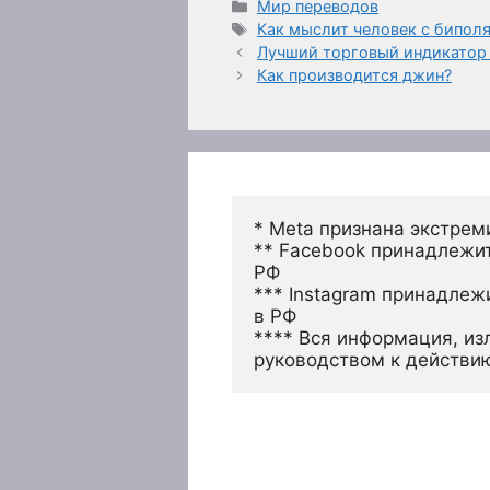
Рубрики
Мир переводов
Метки
Как мыслит человек с бипол
Лучший торговый индикатор FO
Как производится джин?
* Meta признана экстрем
** Facebook принадлежит
РФ
*** Instagram принадлеж
в РФ 
**** Вся информация, из
руководством к действи