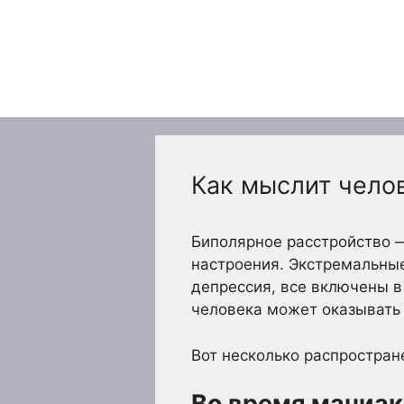
Перейти
к
содержимому
Как мыслит чело
Биполярное расстройство 
настроения. Экстремальные
депрессия, все включены в
человека может оказывать в
Вот несколько распростра
Во время маниак