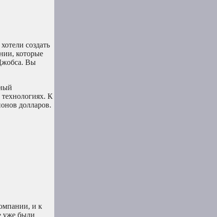
хотели создать
ании, которые
 Джобса. Вы
нный
 технологиях. К
ионов долларов.
омпании, и к
е уже были