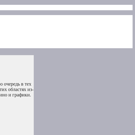
ю очередь в тех
их областях из-
ино и графики.