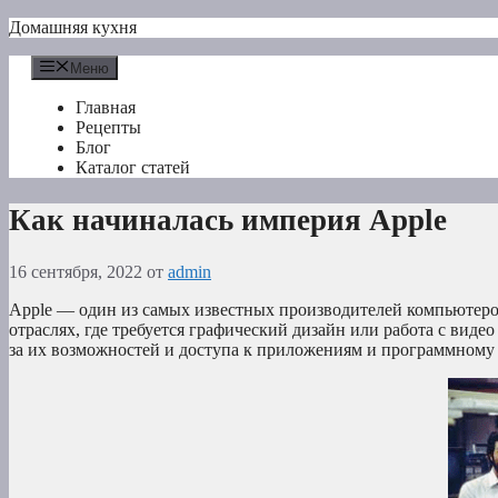
Перейти
Домашняя кухня
к
содержимому
Меню
Главная
Рецепты
Блог
Каталог статей
Как начиналась империя Apple
16 сентября, 2022
от
admin
Apple — один из самых известных производителей компьютеров 
отраслях, где требуется графический дизайн или работа с вид
за их возможностей и доступа к приложениям и программному