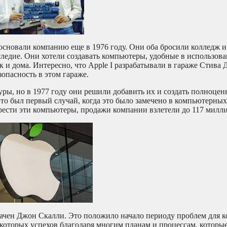
основали компанию еще в 1976 году. Они оба бросили колледж и 
аследие. Они хотели создавать компьютеры, удобные в использов
ак и дома. Интересно, что Apple I разрабатывали в гараже Стива
опасность в этом гараже.
уры, но в 1977 году они решили добавить их и создать полноце
это был первый случай, когда это было замечено в компьютерных
рести эти компьютеры, продажи компании взлетели до 117 милл
начен Джон Скалли. Это положило начало периоду проблем для к
екоторых успехов благодаря многим планам и процессам, которы