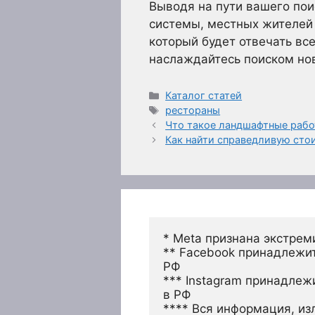
Выводя на пути вашего по
системы, местных жителей 
который будет отвечать вс
наслаждайтесь поиском но
Рубрики
Каталог статей
Метки
рестораны
Что такое ландшафтные рабо
Как найти справедливую сто
* Meta признана экстрем
** Facebook принадлежит
РФ
*** Instagram принадлеж
в РФ 
**** Вся информация, из