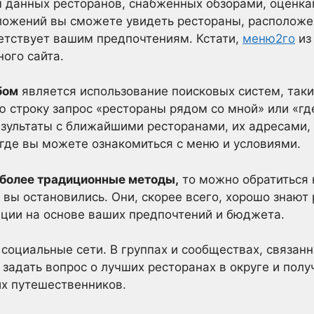
 данных ресторанов, снабженных обзорами, оценк
ложений вы сможете увидеть рестораны, расположе
ветствует вашим предпочтениям. Кстати,
меню2го
из
ого сайта.
бом
является использование поисковых систем, таких
ю строку запрос «рестораны рядом со мной» или «гд
зультаты с ближайшими ресторанами, их адресами,
 где вы можете ознакомиться с меню и условиями.
 более традиционные методы,
то можно обратиться
 вы остановились. Они, скорее всего, хорошо знают 
ации на основе ваших предпочтений и бюджета.
 социальные сети. В группах и сообществах, связан
адать вопрос о лучших ресторанах в округе и полу
их путешественников.