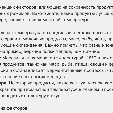
нейших факторов, влияющих на сохранность продук
ных режимов. Важно знать, какие продукты лучше х
ре, а какие – при комнатной температуре.
ьная температура в холодильнике должна быть от 0
го хранить молочные продукты, мясо, рыбу, яйца, п
бующие охлаждения. Важно помнить, что разные зо
 Например, верхние полки теплее, чем нижние.
:
Морозильная камера, с температурой -18°C и ниже
 продуктов, таких как мясо, рыба, птица, овощи и
ерий и останавливает ферментативные процессы, чт
в течение нескольких месяцев.
ура:
Некоторые продукты, такие как лук, чеснок, ка
 хранить при комнатной температуре в темном и про
вредить их текстуру и вкус.
них факторов