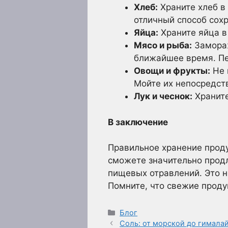
Хлеб:
Храните хлеб в
отличный способ сохр
Яйца:
Храните яйца в 
Мясо и рыба:
Замораж
ближайшее время. Пе
Овощи и фрукты:
Не 
Мойте их непосредст
Лук и чеснок:
Храните
В заключение
Правильное хранение проду
сможете значительно продл
пищевых отравлений. Это н
Помните, что свежие проду
Рубрики
Блог
Соль: от морской до гималай