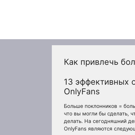
Перейти
к
содержимому
Как привлечь бо
13 эффективных 
OnlyFans
Больше поклонников = боль
что вы могли бы сделать, ч
делать. На сегодняшний д
OnlyFans являются следую