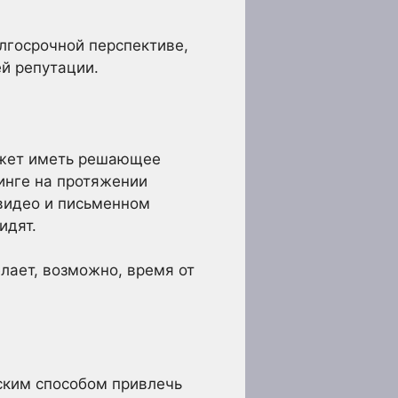
лгосрочной перспективе,
й репутации.
может иметь решающее
инге на протяжении
 видео и письменном
идят.
елает, возможно, время от
ским способом привлечь