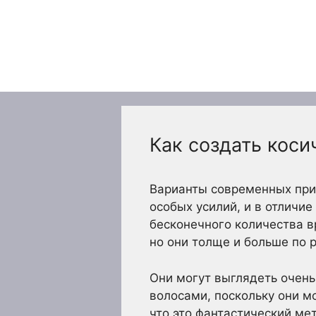
Перейти
к
содержимому
Как создать кос
Варианты современных прич
особых усилий, и в отличие
бесконечного количества в
но они толще и больше по 
Они могут выглядеть очень
волосами, поскольку они м
что это фантастический ме