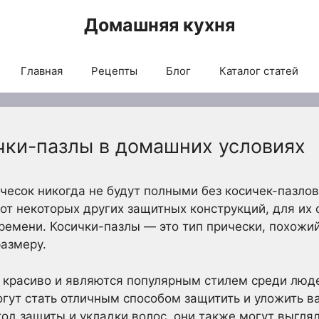
Домашняя кухня
Главная
Рецепты
Блог
Каталог статей
ички-пазлы в домашних условиях
есок никогда не будут полными без косичек-пазлов
 от некоторых других защитных конструкций, для их 
ремени. Косички-пазлы — это тип прически, похожи
размеру.
 красиво и являются популярным стилем среди люд
огут стать отличным способом защитить и уложить в
тод защиты и укладки волос, они также могут выгля