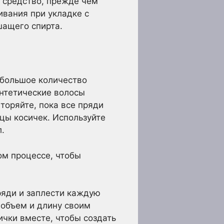
е средство, прежде чем
ивания при укладке с
шащего спирта.
ебольшое количество
интетические волосы
торяйте, пока все пряди
нцы косичек. Используйте
л.
ом процессе, чтобы
ряди и заплести каждую
 объем и длину своим
ички вместе, чтобы создать