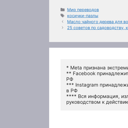
Рубрики
Мир переводов
Метки
косички-пазлы
Масло чайного дерева для во
25 советов по садоводству,
* Meta признана экстрем
** Facebook принадлежит
РФ
*** Instagram принадлеж
в РФ 
**** Вся информация, из
руководством к действи