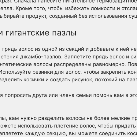
 края. Сначала нанесите питательное термозащитно
епла. Кроме того, чтобы избежать ломкости и отсла
ыбирайте продукт, созданный без использования су
и гигантские пазлы
прядь волос из одной из секций и добавьте к ней н
летения джамбо-пазлов. Заплетите прядь волос и с
интетические волосы распределены равномерно. Пов
Используйте резинки для волос, чтобы закрепить ко
азделить косички и создать рисунок, похожий на паз
 попросить друга или члена семьи помочь вам в эт
лы, вам нужно разделить волосы на более мелкие п
можете использовать плетение волос, чтобы придать
 заплетете каждую секцию, вы можете соединить кос