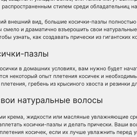
я распространенным стилем среди обладательниц на
ий внешний вид, большие косички-пазлы полностью 
ы смело и драматично взъерошить свои натуральные
обы узнать, как создавать прически из гигантских к
сички-пазлы
косички в домашних условиях, вам нужно будет нача
тся некоторый опыт плетения косичек и необходимы
 плетения, гребень из крысиного хвоста и резинки д
свои натуральные волосы
ми крема, жидкости или масляные увлажняющие сре
заплетать косички-пазлы и делать прически. Ваши во
летения косичек, если их лучше увлажнить перед 