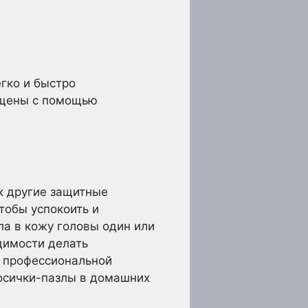
гко и быстро
ищены с помощью
к другие защитные
тобы успокоить и
ла в кожу головы один или
димости делать
а профессиональной
осички-пазлы в домашних