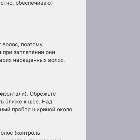
естно, обеспечивают
 волос, поэтому
ы при заплетении они
своих наращенных волос.
ризонтали). Обрежьте
ь ближе к шее. Над
ьный пробор шириной около
олос (контроль