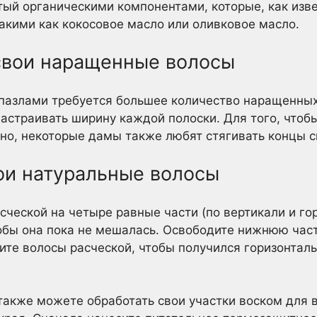
атый органическими компонентами, которые, как изв
акими как кокосовое масло или оливковое масло.
свои наращенные волосы
пазлами требуется большее количество наращенных
настраивать ширину каждой полоски. Для того, чтоб
но, некоторые дамы также любят стягивать концы 
ои натуральные волосы
сческой на четыре равные части (по вертикали и го
обы она пока не мешалась. Освободите нижнюю част
ите волосы расческой, чтобы получился горизонтал
также можете обработать свои участки воском для в