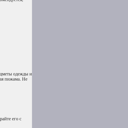
едметы одежды и
ая пижама. Не
райте его с