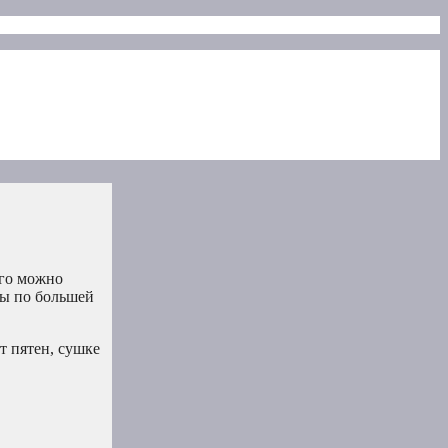
его можно
ры по большей
т пятен, сушке