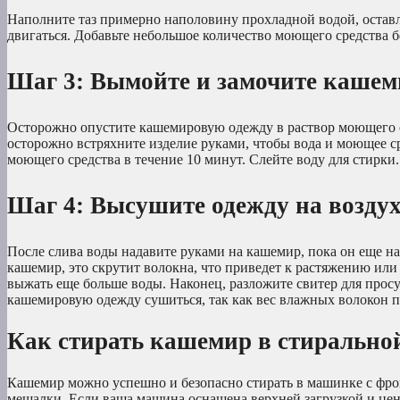
Наполните таз примерно наполовину прохладной водой, оставл
двигаться. Добавьте небольшое количество моющего средства б
Шаг 3: Вымойте и замочите кашем
Осторожно опустите кашемировую одежду в раствор моющего ср
осторожно встряхните изделие руками, чтобы вода и моющее ср
моющего средства в течение 10 минут. Слейте воду для стирки.
Шаг 4: Высушите одежду на воздух
После слива воды надавите руками на кашемир, пока он еще на
кашемир, это скрутит волокна, что приведет к растяжению или
выжать еще больше воды. Наконец, разложите свитер для прос
кашемировую одежду сушиться, так как вес влажных волокон п
Как стирать кашемир в стиральн
Кашемир можно успешно и безопасно стирать в машинке с фрон
мешалки. Если ваша машина оснащена верхней загрузкой и цен