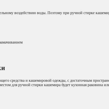
ельному воздействию воды. Поэтому при ручной стирке кашемир
 замачиванием
ки
ющего средства и кашемировой одежды, с достаточным простран
естом для ручной стирки кашемира будет кухонная раковина или