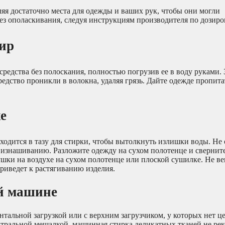
яя достаточно места для одежды и ваших рук, чтобы они могли
ез ополаскивания, следуя инструкциям производителя по дозиро
ир
едства без полоскания, полностью погрузив ее в воду руками. 
едство проникли в волокна, удаляя грязь. Дайте одежде пропита
е
ходится в тазу для стирки, чтобы вытолкнуть излишки воды. Не
 изнашиванию. Разложите одежду на сухом полотенце и сверните
ушки на воздухе на сухом полотенце или плоской сушилке. Не 
риведет к растягиванию изделия.
ой машине
тальной загрузкой или с верхним загрузчиком, у которых нет ц
тральной мешалкой, машинная стирка деликатных тканей не рек