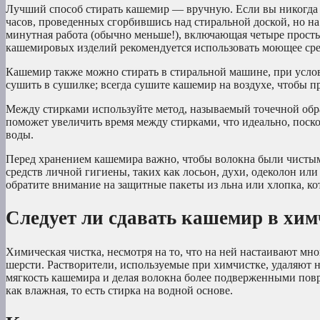
Лучший способ стирать кашемир — вручную. Если вы никогда н
часов, проведенных сгорбившись над стиральной доской, но на
минутная работа (обычно меньше!), включающая четыре просты
кашемировых изделий рекомендуется использовать моющее сред
Кашемир также можно стирать в стиральной машине, при усло
сушить в сушилке; всегда сушите кашемир на воздухе, чтобы п
Между стирками используйте метод, называемый точечной обра
поможет увеличить время между стирками, что идеально, поск
воды.
Перед хранением кашемира важно, чтобы волокна были чистыми
средств личной гигиены, таких как лосьон, духи, одеколон ил
обратите внимание на защитные пакеты из льна или хлопка, к
Следует ли сдавать кашемир в хи
Химическая чистка, несмотря на то, что на ней настаивают мн
шерсти. Растворители, используемые при химчистке, удаляют н
мягкость кашемира и делая волокна более подверженными повре
как влажная, то есть стирка на водной основе.