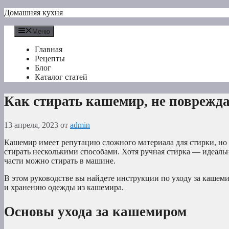
Перейти
Домашняя кухня
к
содержимому
Меню
Главная
Рецепты
Блог
Каталог статей
Как стирать кашемир, не поврежд
13 апреля, 2023
от
admin
Кашемир имеет репутацию сложного материала для стирки, но 
стирать несколькими способами. Хотя ручная стирка — идеал
части можно стирать в машине.
В этом руководстве вы найдете инструкции по уходу за кашеми
и хранению одежды из кашемира.
Основы ухода за кашемиром