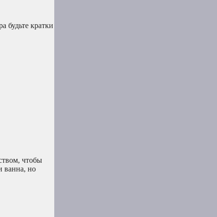
а будьте кратки
ством, чтобы
 ванна, но