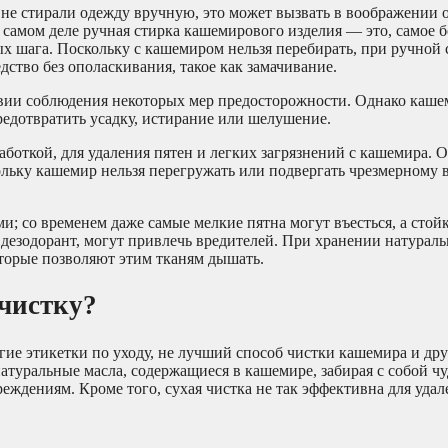
е стирали одежду вручную, это может вызвать в воображении о
 самом деле ручная стирка кашемирового изделия — это, самое б
х шага. Поскольку с кашемиром нельзя перебирать, при ручной 
ство без ополаскивания, такое как замачивание.
вии соблюдения некоторых мер предосторожности. Однако кашем
редотвратить усадку, истирание или шелушение.
боткой, для удаления пятен и легких загрязнений с кашемира. О
ольку кашемир нельзя перегружать или подвергать чрезмерному
; со временем даже самые мелкие пятна могут въесться, а стой
и дезодорант, могут привлечь вредителей. При хранении натурал
оторые позволяют этим тканям дышать.
мчистку?
огие этикетки по уходу, не лучший способ чистки кашемира и др
атуральные масла, содержащиеся в кашемире, забирая с собой ч
ждениям. Кроме того, сухая чистка не так эффективна для удал