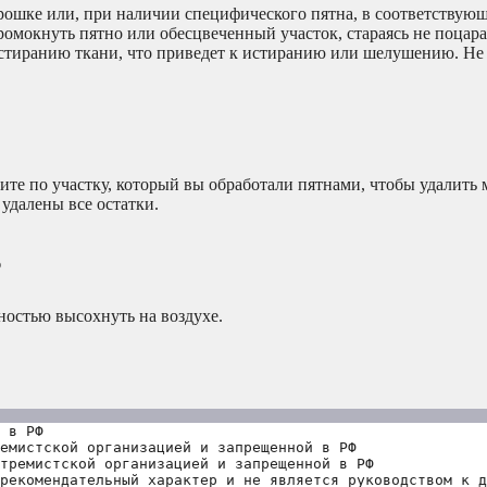
ошке или, при наличии специфического пятна, в соответствующ
ромокнуть пятно или обесцвеченный участок, стараясь не поцар
 истиранию ткани, что приведет к истиранию или шелушению. Не
дите по участку, который вы обработали пятнами, чтобы удалить
 удалены все остатки.
ь
ностью высохнуть на воздухе.
 в РФ
емистской организацией и запрещенной в РФ
тремистской организацией и запрещенной в РФ 
рекомендательный характер и не является руководством к д