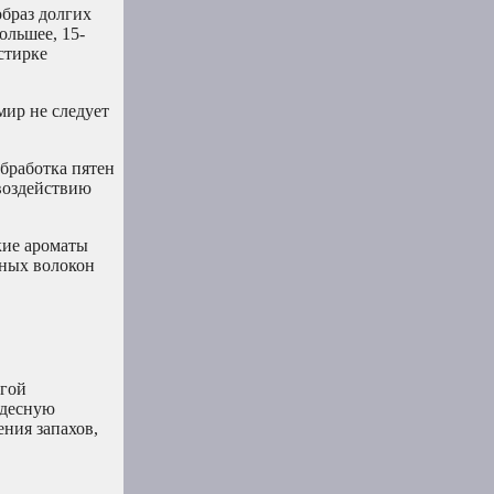
браз долгих
ольшее, 15-
стирке
ир не следует
бработка пятен
 воздействию
кие ароматы
ьных волокон
угой
удесную
ения запахов,