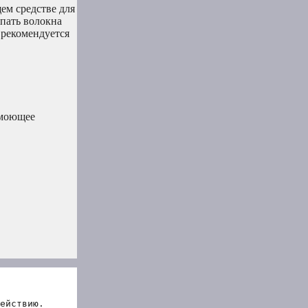
ем средстве для
апать волокна
 рекомендуется
 моющее
ействию.