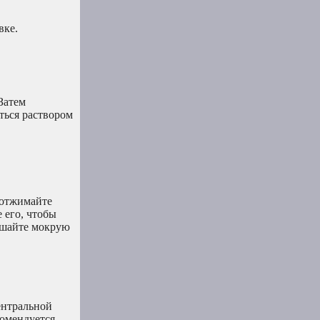
вке.
Затем
ться раствором
 отжимайте
 его, чтобы
вешайте мокрую
ентральной
омендуется,