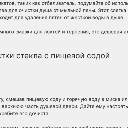
катов, таких как отбеливатель, подумайте об испо
ва для очистки душа от мыльной пены. Этот слегка
одит для удаления пятен от жесткой воды в душе.
емного смазки для локтей и терпения, это дешевая 
стки стекла с пищевой содой
у, смешав пищевую соду и горячую воду в миске ил
ю верхнюю часть душевой двери. Дайте ему настоять
кребите его дочиста.
 частям, пока не дойдете до нижней части дверцы, 