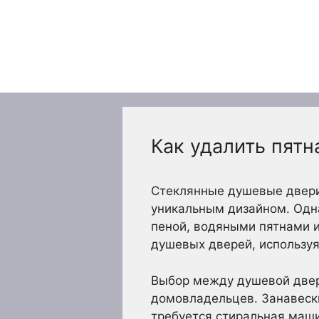
Перейти
к
содержимому
Как удалить пятн
Стеклянные душевые двери
уникальным дизайном. Одн
пеной, водяными пятнами и
душевых дверей, используя
Выбор между душевой двер
домовладельцев. Занавески
требуется стиральная маш