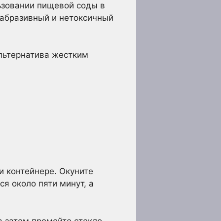
льзовании пищевой соды в
 абразивный и нетоксичный
альтернатива жестким
и контейнере. Окуните
ся около пяти минут, а
а затем промойте стекло