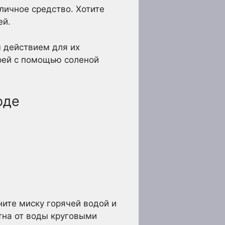
личное средство. Хотите
ей.
 действием для их
ерей с помощью соленой
оде
ните миску горячей водой и
ятна от воды круговыми