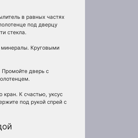
ылитель в равных частях
 полотенце под дверцу
ти стекла.
ь минералы. Круговыми
. Промойте дверь с
полотенцем.
 кран. К счастью, уксус
ержите под рукой спрей с
дой