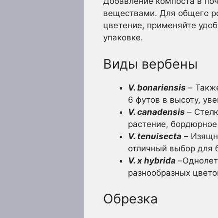
Добавление компоста в по
веществами. Для общего ро
цветение, применяйте удоб
упаковке.
Виды вербены
V. bonariensis
– Также
6 футов в высоту, у
V. canadensis
– Стелю
растение, бордюрное
V. tenuisecta
– Изящн
отличный выбор для 
V. x hybrida
–Однолетн
разнообразных цвето
Обрезка