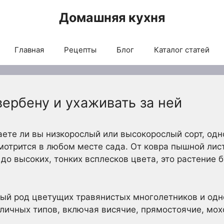
Домашняя кухня
Главная
Рецепты
Блог
Каталог статей
ербену и ухаживать за ней
аете ли вы низкорослый или высокорослый сорт, одн
смотрится в любом месте сада. От ковра пышной л
о высоких, тонких всплесков цвета, это растение б
ный род цветущих травянистых многолетников и одн
зличных типов, включая висячие, прямостоячие, мох