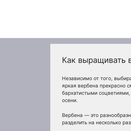
Перейти
к
содержимому
Как выращивать в
Независимо от того, выбир
яркая вербена прекрасно 
бархатистыми соцветиями, д
осени.
Вербена — это разнообраз
разделить на несколько ра