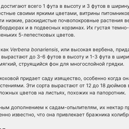
достигают всего 1 фута в высоту и 3 футов в ширин
естные своими яркими цветами, витрины питомнико
Эти низкие, раскидистые почвопокровные растения в
в бордюрах и в подвесных корзинах. Их густая темно
еньких 5-лепестковых цветов.
 как
Verbena bonariensis
, или высокая вербена, при
вырастают до 3-6 футов в высоту и 1-3 фута в ширин
мягкий, струящийся фон для многослойной грядки.
оховой придает саду изящество, особенно когда он
тениями. Эти сорта вырастают от 12 до 18 дюймов в 
ложных цветов на листьях, похожих на папоротник.
ым дополнением к садам-опылителям, их нектар пр
енно известно, что она привлекает бражника колибр