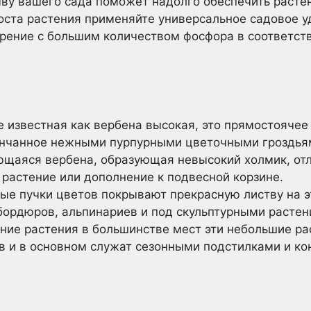
чву вашего сада поможет надолго обеспечить расте
ста растения применяйте универсальное садовое у
рение с большим количеством фосфора в соответств
 известная как вербена высокая, это прямостоячее
венчанное нежными пурпурными цветочными гроздья
щаяся вербена, образующая невысокий холмик, от
 растение или дополнение к подвесной корзине.
ые пучки цветов покрывают прекрасную листву на э
бордюров, альпинариев и под скульптурными растен
ие растения в большинстве мест эти небольшие р
в и в основном служат сезонными подстилками и к