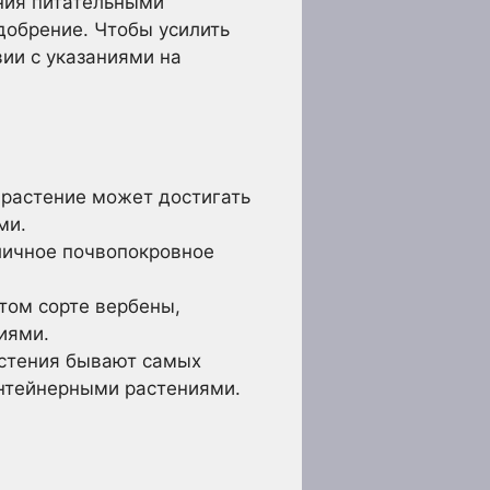
ния питательными
добрение. Чтобы усилить
ии с указаниями на
 растение может достигать
ми.
личное почвопокровное
том сорте вербены,
иями.
астения бывают самых
онтейнерными растениями.