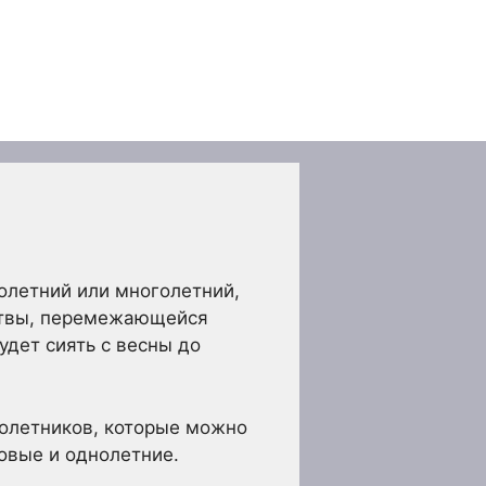
олетний или многолетний,
иствы, перемежающейся
удет сиять с весны до
олетников, которые можно
овые и однолетние.