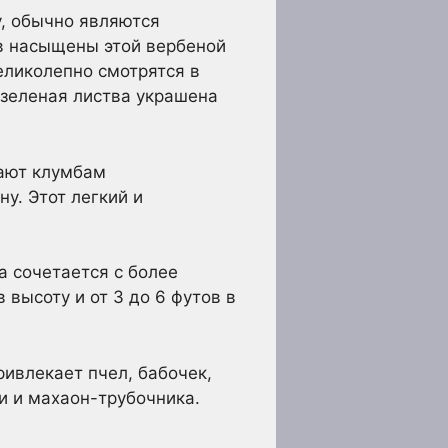
у, обычно являются
в насыщены этой вербеной
еликолепно смотрятся в
-зеленая листва украшена
дают клумбам
у. Этот легкий и
а сочетается с более
высоту и от 3 до 6 футов в
ивлекает пчел, бабочек,
и и махаон-трубочника.