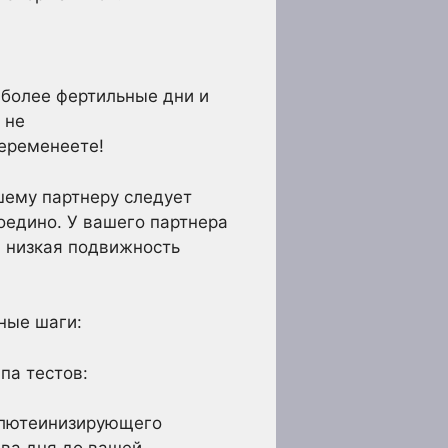
более фертильные дни и
 не
беременеете!
шему партнеру следует
оедино. У вашего партнера
: низкая подвижность
ные шаги:
па тестов:
 (лютеинизирующего