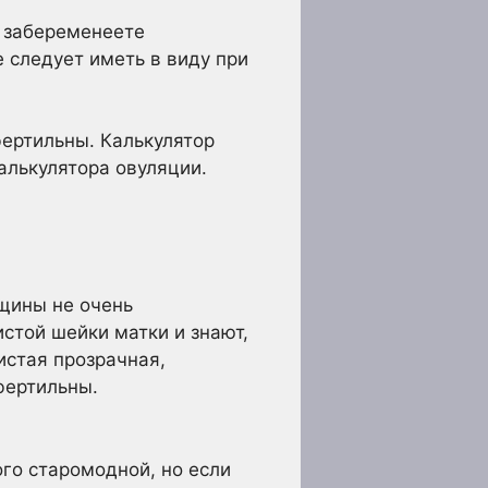
ы забеременеете
 следует иметь в виду при
фертильны. Калькулятор
алькулятора овуляции.
щины не очень
стой шейки матки и знают,
истая прозрачная,
фертильны.
го старомодной, но если