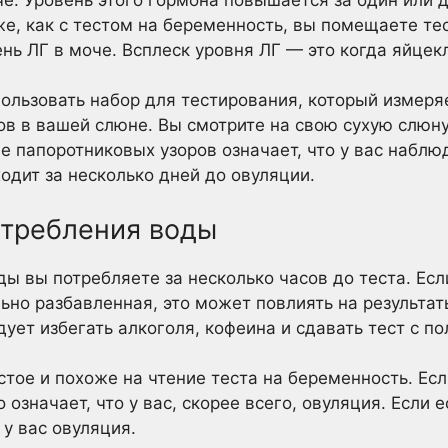
е. Уровень этого гормона повышается за один или 
же, как с тестом на беременность, вы помещаете те
нь ЛГ в моче. Всплеск уровня ЛГ — это когда яйцек
ользовать набор для тестирования, который измеря
ов в вашей слюне. Вы смотрите на свою сухую слюн
е папоротниковых узоров означает, что у вас набл
ходит за несколько дней до овуляции.
требления воды
оды вы потребляете за несколько часов до теста. Е
ьно разбавленная, это может повлиять на результат
дует избегать алкоголя, кофеина и сдавать тест с 
стое и похоже на чтение теста на беременность. Есл
означает, что у вас, скорее всего, овуляция. Если е
 у вас овуляция.