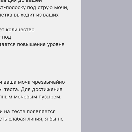
два дня до вашей
ст-полоску под струю мочи,
летка выходит из ваших
ет количество
у под
юдается повышение уровня
сли ваша моча чрезвычайно
ы теста. Для достижения
полным мочевым пузырем.
и на тесте появляется
сть слабая линия, я бы не