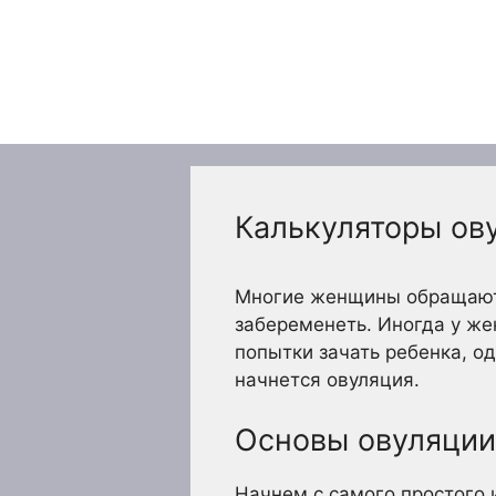
Перейти
к
содержимому
Калькуляторы ов
Многие женщины обращаются
забеременеть. Иногда у же
попытки зачать ребенка, о
начнется овуляция.
Основы овуляции
Начнем с самого простого 