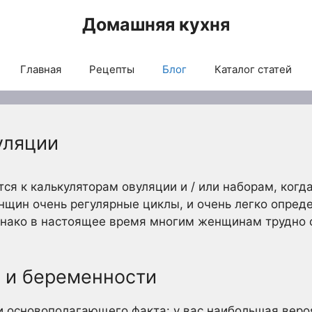
Домашняя кухня
Главная
Рецепты
Блог
Каталог статей
уляции
 к калькуляторам овуляции и / или наборам, когда
нщин очень регулярные циклы, и очень легко опред
днако в настоящее время многим женщинам трудно о
 и беременности
и основополагающего факта: у вас наибольшая веро