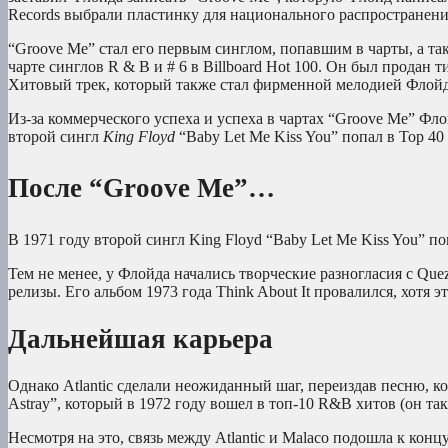
Records выбрали пластинку для национального распространени
“Groove Me” стал его первым синглом, попавшим в чарты, а та
чарте синглов R & B и # 6 в Billboard Hot 100. Он был продан
Хитовый трек, который также стал фирменной мелодией Флойда
Из-за коммерческого успеха и успеха в чартах “Groove Me” Фло
второй сингл
King Floyd
“Baby Let Me Kiss You” попал в Top 40 p
После “Groove Me”…
В 1971 году второй сингл King Floyd “Baby Let Me Kiss You” попа
Тем не менее, у Флойда начались творческие разногласия с Q
релизы. Его альбом 1973 года Think About It провалился, хотя 
Дальнейшая карьера
Однако Atlantic сделали неожиданный шаг, переиздав песню, к
Astray”, который в 1972 году вошел в топ-10 R&B хитов (он так
Несмотря на это, связь между Atlantic и Malaco подошла к ко