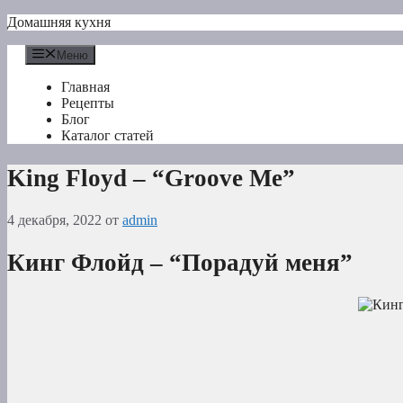
Перейти
Домашняя кухня
к
содержимому
Меню
Главная
Рецепты
Блог
Каталог статей
King Floyd – “Groove Me”
4 декабря, 2022
от
admin
Кинг Флойд – “Порадуй меня”