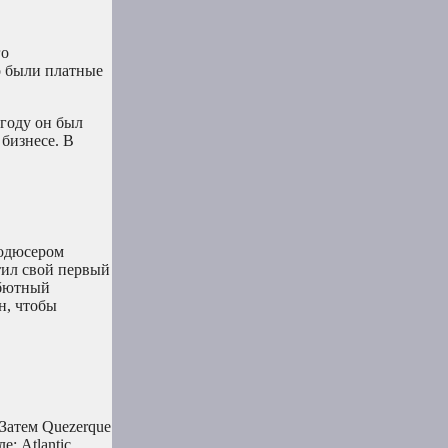
го
го были платные
году он был
бизнесе. В
родюсером
стил свой первый
дебютный
н, чтобы
Затем Quezerque
; Atlantic