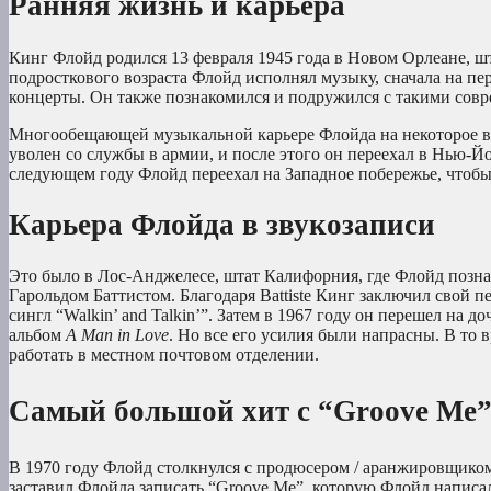
Ранняя жизнь и карьера
Кинг Флойд родился 13 февраля 1945 года в Новом Орлеане, шт
подросткового возраста Флойд исполнял музыку, сначала на пере
концерты. Он также познакомился и подружился с такими сов
Многообещающей музыкальной карьере Флойда на некоторое вре
уволен со службы в армии, и после этого он переехал в Нью-Й
следующем году Флойд переехал на Западное побережье, чтобы 
Карьера Флойда в звукозаписи
Это было в Лос-Анджелесе, штат Калифорния, где Флойд позн
Гарольдом Баттистом. Благодаря Battiste Кинг заключил свой п
сингл “Walkin’ and Talkin’”. Затем в 1967 году он перешел на 
альбом
A Man in Love
. Но все его усилия были напрасны. В то
работать в местном почтовом отделении.
Самый большой хит с “Groove Me
В 1970 году Флойд столкнулся с продюсером / аранжировщиком 
заставил Флойда записать “Groove Me”, которую Флойд написал