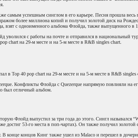
я.
кже самым успешным синглом в его карьере. Песня прошла весь п
 тиражом более миллиона копий и получил золотой диск на Рождес
, взят с одноименного альбома Флойда, также выпущенного в 1
йд уволился с работы на почте и отправился в национальный тур
op chart на 29-м месте и на 5-м месте в R&B singles chart.
л в Top 40 pop chart на 29-м месте и на 5-м месте в R&B singles c
uezerque. Конфликты Флойда с Quezerque напрямую повлияли на 
это был отличный альбом.
оторую Флойд выпустил за три года до этого. Сингл назывался 
же достиг 53-го места в поп-чартах). Он также получил золотой 
нцу. В конце концов Кинг также ушел из Malaco и перешел в доч