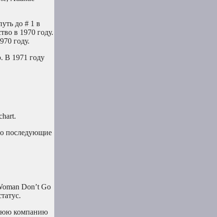
уть до # 1 в
тво в 1970 году.
970 году.
. В 1971 году
hart.
его последующие
“Woman Don’t Go
статус.
ернюю компанию