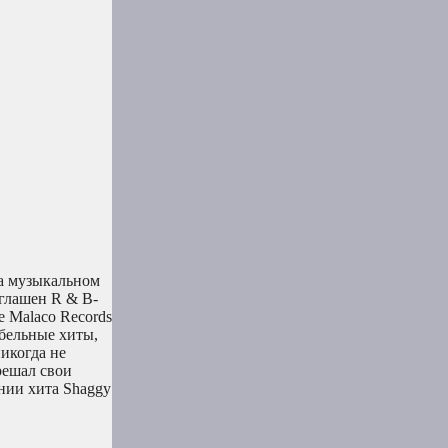
на музыкальном
иглашен R & B-
 Malaco Records
абельные хиты,
никогда не
решал свои
ании хита Shaggy