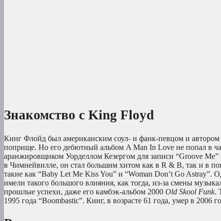
Знакомство с King Floyd
Кинг Флойд был американским соул- и фанк-певцом и автором 
поприще. Но его дебютный альбом A Man In Love не попал в ча
аранжировщиком Уорделлом Кезергом для записи “Groove Me” в
в Чимнейвилле, он стал большим хитом как в R & B, так и в 
такие как “Baby Let Me Kiss You” и “Woman Don’t Go Astray”. 
имели такого большого влияния, как тогда, из-за смены музыка
прошлые успехи, даже его камбэк-альбом 2000
Old Skool Funk
.
1995 года “Boombastic”. Кинг, в возрасте 61 года, умер в 2006 г