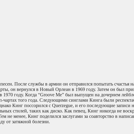
песен. После службы в армии он отправился попытать счастья 
рты, он вернулся в Новый Орлеан в 1969 году. Затем он был пр
 1970 году. Когда “Groove Me” был выпущен на дочернем лейбле
поп-чартах того года. Следующими синглами Кинга были респект
Однако Кинг поссорился с Querzegue, и его последующие записи 
льных стилей, таких как диско. Как певец, Кинг никогда не воск
 Тем не менее, Кинг поделился заслугами за соавторство в напис
оду от затяжной болезни.