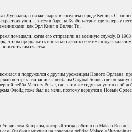
ат Луизиана, и позже вырос в соседнем городе Кеннер. С ранне
крестках улиц, а затем в баре на Бурбон-стрит, где теперь у не
ременниками, как Эрл Кинг и Вилли Ти.
мя помешали, когда его отправили на военную службу. В 1963 
орк, чтобы продолжить попытки сделать себе имя в музыкальном 
попытать там счастья.
акомился и подружился с другим уроженцем Нового Орлеана, п
ервый контракт на запись с лейблом Original Sound, где он выпу
дочерний лейбл Mercury Pulsar, где в том же году выпустил свой 
 время Флойд тоже был на мели, поэтому вернулся в Новый Орлеа
”
Уорделлом Кезерком, который тогда работал на Malaco Records. 
 сам. Он был выпущен на дочернем лейбле Malaco в Чимнейвилле