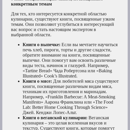
конкретным темам
Для тех, кто интересуется конкретной областью
кулинарии, существуют книги, посвященные узким
темам. Они позволяют углубиться в интересующий
вас вопрос и стать настоящим экспертом в
выбранной области.
Книги о выпечке:
Если вы мечтаете научиться
печь хлеб, пироги, торты и другие сладости,
обратите внимание на книги, посвященные
выпечке. Они помогут вам освоить различные
виды теста, начинок и глазурей. Например,
«Tartine Bread» Чада Робертсона или «Baking
Illustrated» Cook’s Illustrated.
Книги о мясе:
Для любителей мяса существуют
книги, посвященные различным видам мяса,
техникам их приготовления и маринадам.
Например, «Franklin Barbecue: A Meat-Smoking
Manifesto» Аарона Франклина или «The Food
Lab: Better Home Cooking Through Science»
Джей. Кенджи Лопес-Альт.
Книги о веганской кулинарии:
Веганская
кулинария – это целая вселенная вкусов и
текстур. Существуют книги, которые помогут