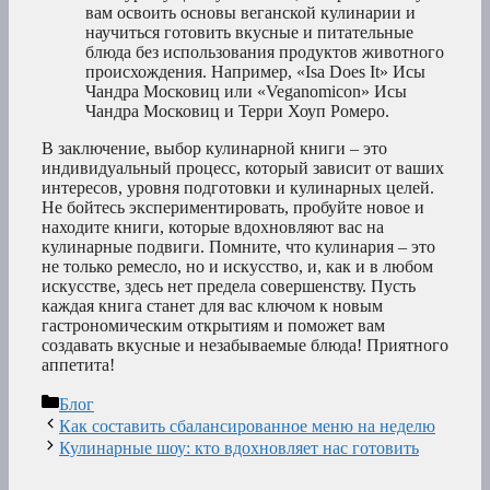
вам освоить основы веганской кулинарии и
научиться готовить вкусные и питательные
блюда без использования продуктов животного
происхождения. Например, «Isa Does It» Исы
Чандра Московиц или «Veganomicon» Исы
Чандра Московиц и Терри Хоуп Ромеро.
В заключение, выбор кулинарной книги – это
индивидуальный процесс, который зависит от ваших
интересов, уровня подготовки и кулинарных целей.
Не бойтесь экспериментировать, пробуйте новое и
находите книги, которые вдохновляют вас на
кулинарные подвиги. Помните, что кулинария – это
не только ремесло, но и искусство, и, как и в любом
искусстве, здесь нет предела совершенству. Пусть
каждая книга станет для вас ключом к новым
гастрономическим открытиям и поможет вам
создавать вкусные и незабываемые блюда! Приятного
аппетита!
Рубрики
Блог
Как составить сбалансированное меню на неделю
Кулинарные шоу: кто вдохновляет нас готовить