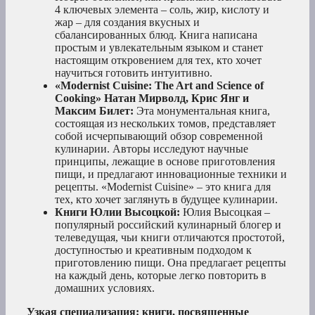
4 ключевых элемента – соль, жир, кислоту и
жар – для создания вкусных и
сбалансированных блюд. Книга написана
простым и увлекательным языком и станет
настоящим откровением для тех, кто хочет
научиться готовить интуитивно.
«Modernist Cuisine: The Art and Science of
Cooking» Натан Мирволд, Крис Янг и
Максим Билет:
Эта монументальная книга,
состоящая из нескольких томов, представляет
собой исчерпывающий обзор современной
кулинарии. Авторы исследуют научные
принципы, лежащие в основе приготовления
пищи, и предлагают инновационные техники и
рецепты. «Modernist Cuisine» – это книга для
тех, кто хочет заглянуть в будущее кулинарии.
Книги Юлии Высоцкой:
Юлия Высоцкая –
популярный российский кулинарный блогер и
телеведущая, чьи книги отличаются простотой,
доступностью и креативным подходом к
приготовлению пищи. Она предлагает рецепты
на каждый день, которые легко повторить в
домашних условиях.
Узкая специализация: книги, посвященные