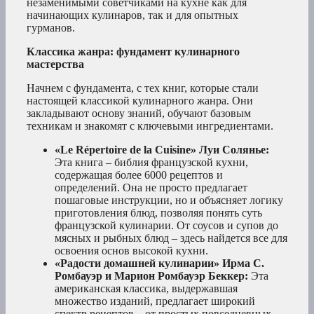
незаменимыми советчиками на кухне как для
начинающих кулинаров, так и для опытных
гурманов.
Классика жанра: фундамент кулинарного
мастерства
Начнем с фундамента, с тех книг, которые стали
настоящей классикой кулинарного жанра. Они
закладывают основу знаний, обучают базовым
техникам и знакомят с ключевыми ингредиентами.
«Le Répertoire de la Cuisine» Луи Солянье:
Эта книга – библия французской кухни,
содержащая более 6000 рецептов и
определений. Она не просто предлагает
пошаговые инструкции, но и объясняет логику
приготовления блюд, позволяя понять суть
французской кулинарии. От соусов и супов до
мясных и рыбных блюд – здесь найдется все для
освоения основ высокой кухни.
«Радости домашней кулинарии» Ирма С.
Ромбауэр и Марион Ромбауэр Беккер:
Эта
американская классика, выдержавшая
множество изданий, предлагает широкий
спектр рецептов – от простых повседневных