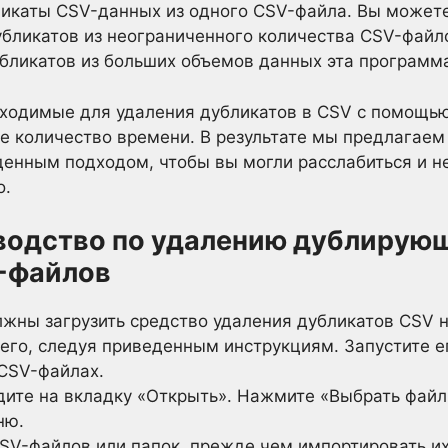
икаты CSV-данных из одного CSV-файла. Вы можете
убликатов из неограниченного количества CSV-файл
убликатов из больших объемов данных эта программ
бходимые для удаления дубликатов в CSV с помощью
е количество времени. В результате мы предлагаем
денным подходом, чтобы вы могли расслабиться и н
о.
водство по удалению дублирующ
V-файлов
лжны загрузить средство удаления дубликатов CSV н
его, следуя приведенным инструкциям. Запустите е
 CSV-файлах.
дите на вкладку «Открыть». Нажмите «Выбрать файл
ню.
CSV-файлов или папок, прежде чем импортировать их