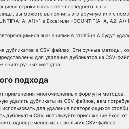
ющиеся строки в качестве последнего шага.
блицы, вы можете выполнить это вручную или с пом
TIF(A: A, A1)>1 в Excel или =COUNTIF(A: A, A2: A)>1
 повторяющимися значениями в столбце A будут удал
я дубликатов в CSV-файлах. Эти ручные методы, к
 представлены для удаления дубликатов из CSV-фай
ичениях ручных методов.
ого подхода
ет применения многочисленных формул и методов.
ную удалить дубликаты из CSV-файлов, вам потребу
я использовать для удаления повторяющихся столбц
ь дубликаты CSV, используйте приложение Excel от G
алить одновременно из нескольких CSV-файлов.