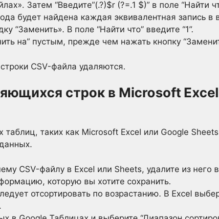
ах». Затем “Введите”(.?)$r (?=.1 $)” в поле “Найти чт
ода будет найдена каждая эквивалентная запись в
у “Заменить». В поле “Найти что” введите “1”.
ить на” пустым, прежде чем нажать кнопку “Заменит
 строки CSV-файла удаляются.
яющихся строк в Microsoft Excel
таблиц, таких как Microsoft Excel или Google Sheet
 данных.
ему CSV-файлу в Excel или Sheets, удалите из него в
формацию, которую вы хотите сохранить.
ледует отсортировать по возрастанию. В Excel выбе
.
х в Google Таблицах и выберите “Диапазон сортиров