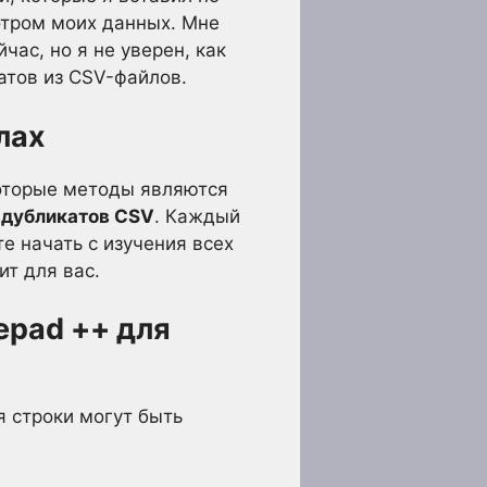
отром моих данных. Мне
ас, но я не уверен, как
атов из CSV-файлов.
лах
которые методы являются
 дубликатов CSV
. Каждый
 начать с изучения всех
т для вас.
epad ++ для
я строки могут быть