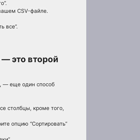
о”.
 вашем CSV-файле.
ь все”.
 — это второй
s, — еще один способ
се столбцы, кроме того,
рите опцию “Сортировать”
ки”.