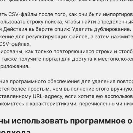
ть CSV-файлы после того, как они были импортиров
ользовать строку поиска, чтобы найти определенны
и Действия выберите опцию Удалить дублирование.
ение для результирующих файлов, а затем нажмите 
 CSV-файлах.
ированы, как только повторяющиеся строки и столб
ы также получите портал для доступа к местополо
приложения.
ание программного обеспечения для удаления повто
тся более простым, чем выполнение этого вручную
оставленному URL-адресу, если хотите ею воспользов
накомьтесь с характеристиками, перечисленными ниж
ны использовать программное 
подхода