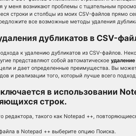
ия у меня возникают проблемы с тщательным просм
ся строки и столбцы из моих CSV-файлов прямо сейч
предложите все возможные методы удаления дублик
удаления дубликатов в CSV-фай
подхода к удалению дубликатов из CSV-файлов. Не
ругие представляют собой автоматическое
удаление
цели и дает определенные преимущества. Вы можете
ов и реализации того, который лучше всего подходи
ключается в использовании Not
яющихся строк.
о редактора, такого как Notepad ++, повторяющиес
файла в Notepad ++ выберите опцию Поиска.