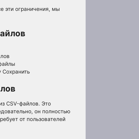
е эти ограничения, мы
файлов
йлов
-файлы
у Сохранить
йлов
из CSV-файлов. Это
едовательно, он полностью
ребует от пользователей