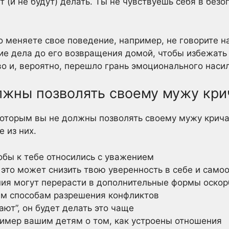
ут (и не будут) делать. Ты не чувствуешь себя в без
о меняете свое поведение, например, не говорите н
е дела до его возвращения домой, чтобы избежать
во и, вероятно, перешло грань эмоционального наси
лжны позволять своему мужу крич
 которым вы не должны позволять своему мужу крича
 из них.
обы к тебе относились с уважением
, это может снизить твою уверенность в себе и само
ия могут перерасти в дополнительные формы оско
ым способам разрешения конфликтов
ают”, он будет делать это чаще
ример вашим детям о том, как устроены отношения