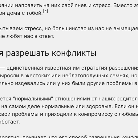
оянии направить на них свой гнев и стресс. Вместо эт
[4]
он дома с тобой.
пытываем стресс, но большинство из нас не вымещает
е любят нас в ответ.
ся разрешать конфликты
— единственная известная им стратегия разрешени
выросли в жестоких или неблагополучных семьях, н
ильно издевались или у них были другие проблемы в
ается “нормальными” отношениями от наших родителе
я на самом деле нормальные или здоровые. Если он 
вои проблемы и приходили к компромиссу с любовь
аботает.
ероятно, признает, что его способ разрешения конф