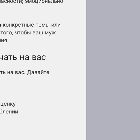
опасности; эмоционально
а конкретные темы или
 того, чтобы ваш муж
лия.
ать на вас
ть на вас. Давайте
оценку
рблений