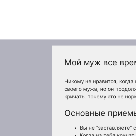
Перейти
к
содержимому
Мой муж все врем
Никому не нравится, когда 
своего мужа, но он продол
кричать, почему это не нор
Основные прием
Вы не “заставляете” с
Когда на тебя кричат