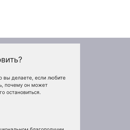
овить?
то вы делаете, если любите
ь, почему он может
го остановиться.
оциональном благополучии,