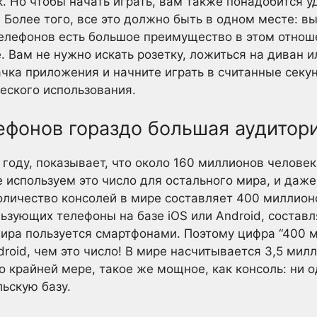
к. Но чтобы начать играть, вам также понадобится 
. Более того, все это должно быть в одном месте: 
телефонов есть большое преимущество в этом отнош
те. Вам не нужно искать розетку, ложиться на диван 
ачка приложения и начните играть в считанные секу
еского использования.
ефонов гораздо большая аудитор
 году, показывает, что около 160 миллионов челове
 используем это число для остального мира, и даж
личество консолей в мире составляет 400 миллионо
льзующих телефоны на базе iOS или Android, составл
ра пользуется смартфонами. Поэтому цифра “400 м
roid, чем это число! В мире насчитывается 3,5 милл
о крайней мере, такое же мощное, как консоль: ни 
льскую базу.