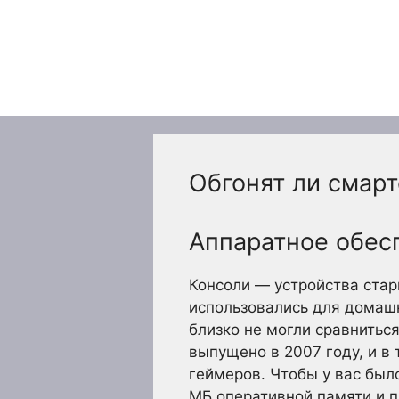
Перейти
к
содержимому
Обгонят ли смар
Аппаратное обесп
Консоли — устройства стар
использовались для домашн
близко не могли сравнитьс
выпущено в 2007 году, и в
геймеров. Чтобы у вас был
МБ оперативной памяти и п