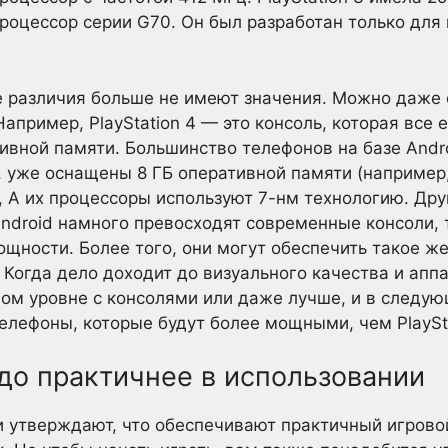
оцессор серии G70. Он был разработан только для и
е различия больше не имеют значения. Можно даже 
пример, PlayStation 4 — это консоль, которая все е
тивной памяти. Большинство телефонов на базе Andr
 уже оснащены 8 ГБ оперативной памяти (например, 
.), А их процессоры используют 7-нм технологию. Д
ndroid намного превосходят современные консоли, та
ощности. Более того, они могут обеспечить такое ж
. Когда дело доходит до визуального качества и апп
ом уровне с консолями или даже лучше, и в следу
елефоны, которые будут более мощными, чем PlaySta
до практичнее в использовании
и утверждают, что обеспечивают практичный игровой