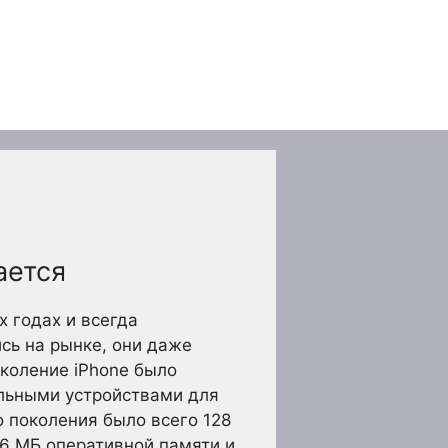
ается
 годах и всегда
сь на рынке, они даже
околение iPhone было
тельными устройствами для
о поколения было всего 128
56 МБ оперативной памяти и