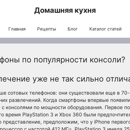
Домашняя кухня
Главная
Рецепты
Блог
Каталог статей
тфоны по популярности консоли?
ечение уже не так сильно отлич
ше сотовых телефонов: они существовали еще в 70-х
их развлечений. Когда смартфоны впервые появили
я с консолями по мощности оборудования. Первое п
 то время PlayStation 3 и Xbox 360 были предпочти
о представление, предположим, что у iPhone первог
роцессор с частотой 412 МГц. PlayStation 3 имела 2