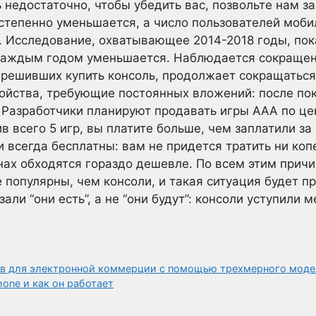
 недостаточно, чтобы убедить вас, позвольте нам за
степенно уменьшается, а число пользователей моб
 Исследование, охватывающее 2014-2018 годы, пока
 каждым годом уменьшается. Наблюдается сокращен
, решивших купить консоль, продолжает сокращаться
тройства, требующие постоянных вложений: после по
 Разработчики планируют продавать игры AAA по це
в всего 5 игр, вы платите больше, чем заплатили за
 всегда бесплатны: вам не придется тратить ни коп
ах обходятся гораздо дешевле. По всем этим причи
популярны, чем консоли, и такая ситуация будет п
али “они есть”, а не “они будут”: консоли уступил
ов для электронной коммерции с помощью трехмерного мод
hone и как он работает