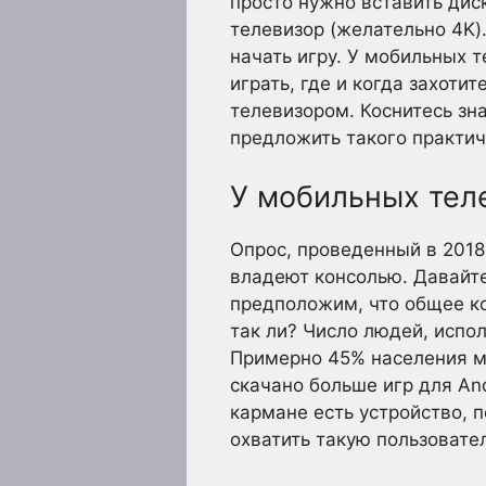
просто нужно вставить дис
телевизор (желательно 4K)
начать игру. У мобильных 
играть, где и когда захоти
телевизором. Коснитесь зн
предложить такого практич
У мобильных тел
Опрос, проведенный в 2018
владеют консолью. Давайте
предположим, что общее ко
так ли? Число людей, испо
Примерно 45% населения ми
скачано больше игр для And
кармане есть устройство, п
охватить такую пользовате