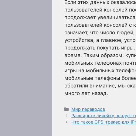
Если этих данных оказалось
пользователей консолей по
продолжает увеличиваться.
пользователей консолей с
означает, что число людей
устройства, а главное, ус
продолжать покупать игры.
время. Таким образом, купи
мобильных телефонах почти
игры на мобильных телефон
мобильные телефоны более 
обратили внимание, мы сказ
много лет назад.
Рубрики
Мир переводов
Расширьте линейку продукт
Что такое GPS-трекер для iP