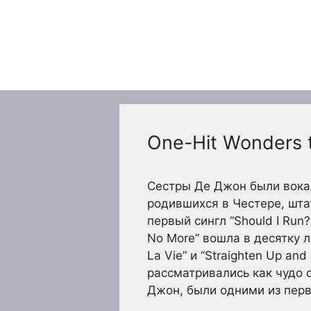
Перейти
к
содержимому
One-Hit Wonders t
Сестры Де Джон были вока
родившихся в Честере, шта
первый сингл “Should I Run
No More” вошла в десятку л
La Vie” и “Straighten Up an
рассматривались как чудо с
Джон, были одними из первы