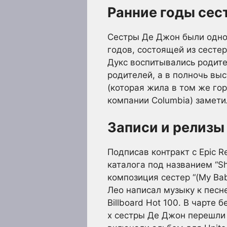
Ранние годы сес
Сестры Де Джон были одной
годов, состоящей из сесте
Дукс воспитывались родите
родителей, а в полночь выс
(которая жила в том же гор
компании Columbia) замети
Записи и релизы
Подписав контракт с Epic R
каталога под названием “Sh
композиция сестер “(My Bab
Лео написал музыку к песне
Billboard Hot 100. В чарте 
х сестры Де Джон перешли 