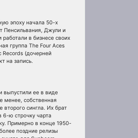
ную эпоху начала 50-х
ат Пенсильвания, Джули и
 работали в бизнесе своих
ная группа The Four Aces
ic Records (дочерней
т на запись.
и выпустили ее в виде
не менее, собственная
е второго сингла. Их брат
в 6-ю строчку чарта
чку. Примерно в конце 1950-
 более поздние релизы