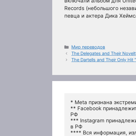
включали альбом для Unite
Records (небольшого незави
певца и актера Дика Хеймс
Рубрики
Мир переводов
The Delegates and Their Novelt
The Dartells and Their Only Hit
* Meta признана экстрем
** Facebook принадлежит
РФ
*** Instagram принадлеж
в РФ 
**** Вся информация, из