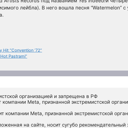
d Artists Records под названием
Yes Indeed!
и четыре
симого лейбла). В него вошла песня “Watermelon” с
а.
y Hit “Convention ’72”
 “Hot Pastrami”
истской организацией и запрещена в РФ
 компании Meta, признанной экстремистской органи
ит компании Meta, признанной экстремистской орган
ложенная на сайте, носит сугубо рекомендательный х