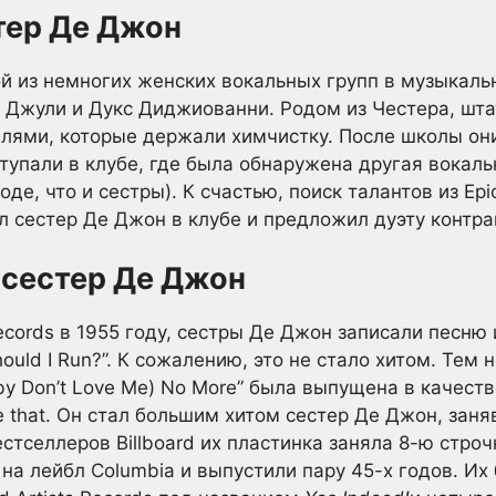
тер Де Джон
 из немногих женских вокальных групп в музыкаль
р Джули и Дукс Диджиованни. Родом из Честера, шт
лями, которые держали химчистку. После школы они
тупали в клубе, где была обнаружена другая вокаль
оде, что и сестры). К счастью, поиск талантов из Ep
л сестер Де Джон в клубе и предложил дуэту контрак
 сестер Де Джон
ecords в 1955 году, сестры Де Джон записали песню 
ould I Run?”. К сожалению, это не стало хитом. Тем 
y Don’t Love Me) No More” была выпущена в качеств
 that. Он стал большим хитом сестер Де Джон, заня
бестселлеров Billboard их пластинка заняла 8-ю стро
на лейбл Columbia и выпустили пару 45-х годов. Их