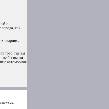
лей и
 города, как
их авариях.
.
от того, где вы
, где бы вы ни
ение автомобиля
ействию.