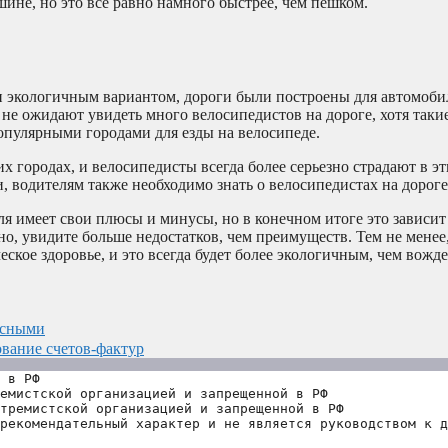
ашине, но это все равно намного быстрее, чем пешком.
и экологичным вариантом, дороги были построены для автомоби
не ожидают увидеть много велосипедистов на дороге, хотя такие
опулярными городами для езды на велосипеде.
х городах, и велосипедисты всегда более серьезно страдают в эт
 водителям также необходимо знать о велосипедистах на дороге
я имеет свои плюсы и минусы, но в конечном итоге это зависит 
тно, увидите больше недостатков, чем преимуществ. Тем не менее
ское здоровье, и это всегда будет более экологичным, чем вожд
асными
вание счетов-фактур
 в РФ
емистской организацией и запрещенной в РФ
тремистской организацией и запрещенной в РФ 
рекомендательный характер и не является руководством к д