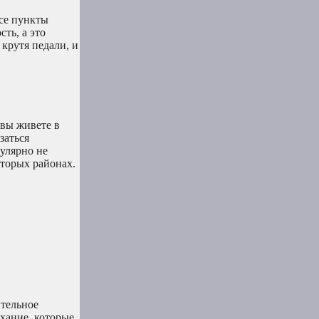
все пункты
ть, а это
 крутя педали, и
 вы живете в
заться
гулярно не
оторых районах.
ительное
ыхание, которые