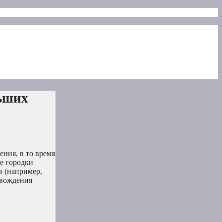
льших
ния, в то время
ие городки
в (например,
 вождения