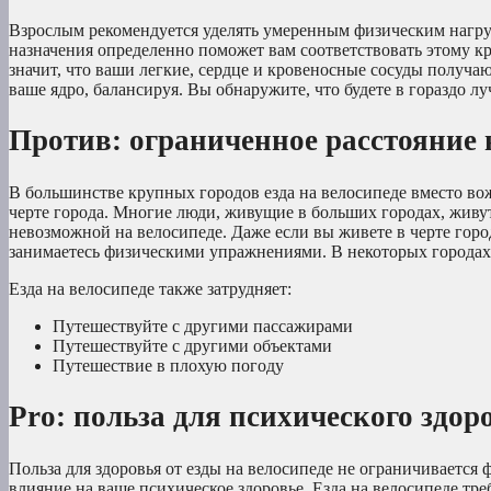
Взрослым рекомендуется уделять умеренным физическим нагруз
назначения определенно поможет вам соответствовать этому кр
значит, что ваши легкие, сердце и кровеносные сосуды получаю
ваше ядро, балансируя. Вы обнаружите, что будете в гораздо луч
Против: ограниченное расстояние 
В большинстве крупных городов езда на велосипеде вместо вож
черте города. Многие люди, живущие в больших городах, живут
невозможной на велосипеде. Даже если вы живете в черте горо
занимаетесь физическими упражнениями. В некоторых городах е
Езда на велосипеде также затрудняет:
Путешествуйте с другими пассажирами
Путешествуйте с другими объектами
Путешествие в плохую погоду
Pro: польза для психического здор
Польза для здоровья от езды на велосипеде не ограничивается
влияние на ваше психическое здоровье. Езда на велосипеде тре