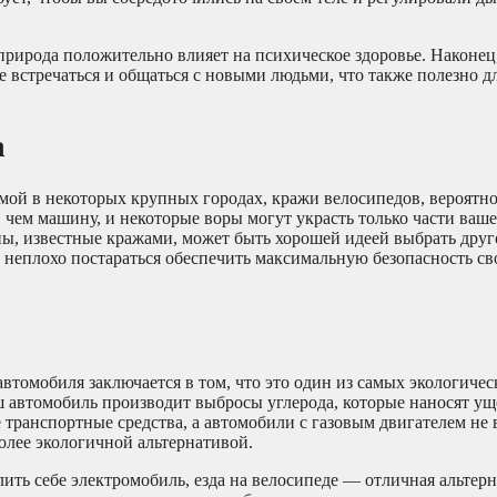
природа положительно влияет на психическое здоровье. Наконец,
 встречаться и общаться с новыми людьми, что также полезно д
а
мой в некоторых крупных городах, кражи велосипедов, вероятно
, чем машину, и некоторые воры могут украсть только части ваше
оны, известные кражами, может быть хорошей идеей выбрать друг
, неплохо постараться обеспечить максимальную безопасность св
втомобиля заключается в том, что это один из самых экологиче
ш автомобиль производит выбросы углерода, которые наносят ущ
 транспортные средства, а автомобили с газовым двигателем не
более экологичной альтернативой.
лить себе электромобиль, езда на велосипеде — отличная альтер