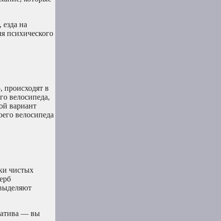
 езда на
ля психического
, происходят в
го велосипеда,
ой вариант
оего велосипеда
ски чистых
ерб
 выделяют
натива — вы