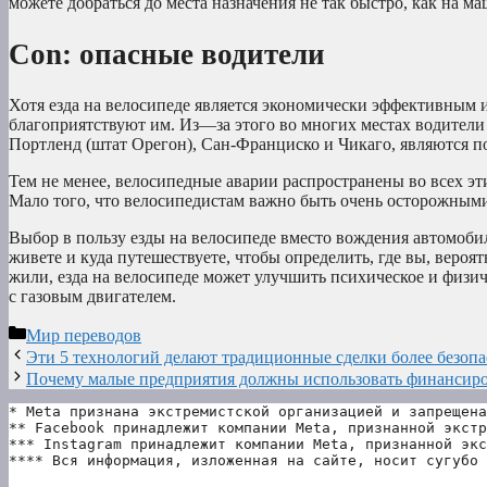
можете добраться до места назначения не так быстро, как на м
Con: опасные водители
Хотя езда на велосипеде является экономически эффективным 
благоприятствуют им. Из—за этого во многих местах водители 
Портленд (штат Орегон), Сан-Франциско и Чикаго, являются п
Тем не менее, велосипедные аварии распространены во всех эти
Мало того, что велосипедистам важно быть очень осторожными,
Выбор в пользу езды на велосипеде вместо вождения автомобил
живете и куда путешествуете, чтобы определить, где вы, вероя
жили, езда на велосипеде может улучшить психическое и физиче
с газовым двигателем.
Рубрики
Мир переводов
Эти 5 технологий делают традиционные сделки более безоп
Почему малые предприятия должны использовать финансиро
* Meta признана экстремистской организацией и запрещена
** Facebook принадлежит компании Meta, признанной экстр
*** Instagram принадлежит компании Meta, признанной экс
**** Вся информация, изложенная на сайте, носит сугубо 