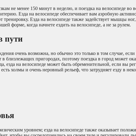
кам не менее 150 минут в неделю, и поездка на велосипеде во 
итерию. Езда на велосипеде обеспечивает вам аэробную активнос
т тренировку. Езда на велосипеде также задействует мышцы ног,
шей форме, когда начнете ездить на велосипеде, а не за рулем.
в пути
дения очень возможна, но обычно это только в том случае, если
 в близлежащих пригородах, поэтому поездка в город может ока
да, езда на велосипеде может быть обременительной, если вы ре
сть холмы и очень неровный рельеф, что затрудняет езду в нек
овья
 физическим уровнем; езда на велосипеде также оказывает полож
бует, чтобы вы сосредоточились на своем теле и регулировали д