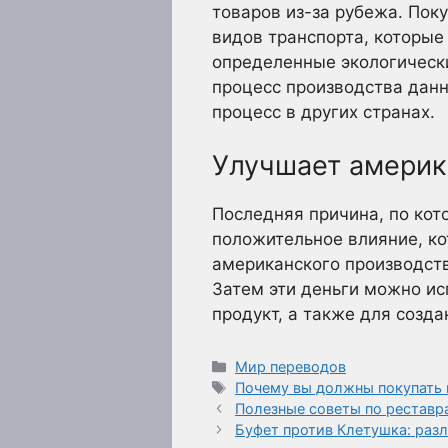
товаров из-за рубежа. Пок
видов транспорта, которые
определенные экологические
процесс производства данн
процесс в других странах.
Улучшает америк
Последняя причина, по кот
положительное влияние, ко
американского производств
Затем эти деньги можно ис
продукт, а также для созд
Рубрики
Мир переводов
Метки
Почему вы должны покупать 
Полезные советы по реставр
Буфет против Клетушка: раз