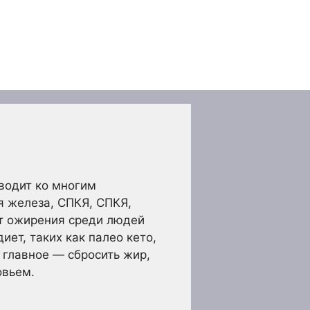
водит ко многим
я железа, СПКЯ, СПКЯ,
нт ожирения среди людей
ет, таких как палео кето,
 главное — сбросить жир,
овьем.