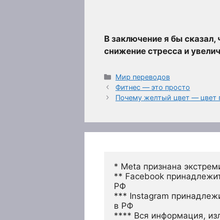
В заключение я бы сказал,
снижение стресса и увелич
Рубрики
Мир переводов
Фитнес — это просто
Почему желтый цвет — цвет
* Meta признана экстрем
** Facebook принадлежит
РФ
*** Instagram принадлеж
в РФ 
**** Вся информация, из