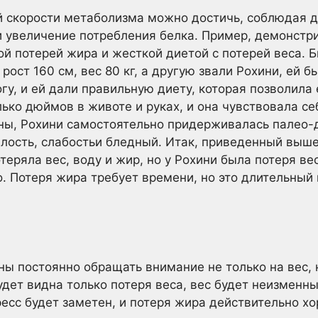
й скорости метаболизма можно достичь, соблюдая 
и увеличение потребления белка. Пример, демонст
ой потерей жира и жесткой диетой с потерей веса. 
 рост 160 см, вес 80 кг, а другую звали Рохини, ей бы
огу, и ей дали правильную диету, которая позволила 
ько дюймов в животе и руках, и она чувствовала се
оны, Рохини самостоятельно придерживалась палео-д
алость, слабостьи бледный. Итак, приведенный выш
теряла вес, воду и жир, но у Рохини была потеря ве
о. Потеря жира требует времени, но это длительный
ы постоянно обращать внимание не только на вес, н
удет видна только потеря веса, вес будет неизменны
ресс будет заметен, и потеря жира действительно х