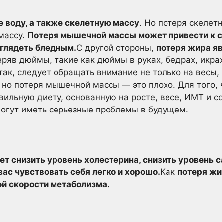
е воду, а также скелетную массу
. Но потеря скелет
массу.
Потеря мышечной массы может привести к сл
ыглядеть бледным.
С другой стороны,
потеря жира яв
ряв дюймы, такие как дюймы в руках, бедрах, икрах,
так, следует обращать внимание не только на весы,
 но потеря мышечной массы — это плохо. Для того, 
ильную диету, основанную на росте, весе, ИМТ и с
могут иметь серьезные проблемы в будущем.
т снизить уровень холестерина, снизить уровень с
вас чувствовать себя легко и хорошо.
Как
потеря жи
ой скорости метаболизма.