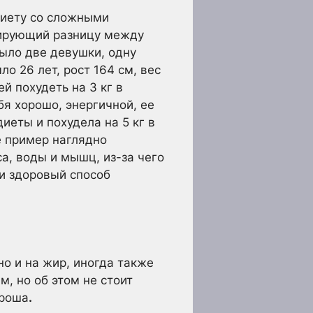
диету со сложными
рирующий разницу между
Было две девушки, одну
ло 26 лет, рост 164 см, вес
ей похудеть на 3 кг в
бя хорошо, энергичной, ее
иеты и похудела на 5 кг в
е пример наглядно
са, воды и мышц, из-за чего
 и здоровый способ
о и на жир, иногда также
м, но об этом не стоит
ороша
.