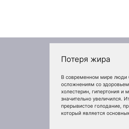
Перейти
к
содержимому
Потеря жира
В современном мире люди б
осложнениям со здоровьем,
холестерин, гипертония и 
значительно увеличился. И
прерывистое голодание, пр
который является основны