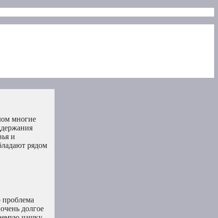
лом многие
ддержания
вья и
бладают рядом
о проблема
 очень долгое
гаемую чашку