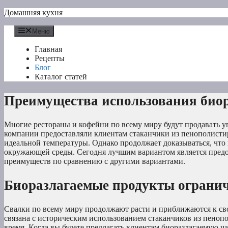
Перейти
Домашняя кухня
к
содержимому
Меню
Главная
Рецепты
Блог
Каталог статей
Преимущества использования био
Многие рестораны и кофейни по всему миру будут продавать у
компании предоставляли клиентам стаканчики из пенополистир
идеальной температуры. Однако продолжает доказываться, что
окружающей среды. Сегодня лучшим вариантом является предо
преимуществ по сравнению с другими вариантами.
Биоразлагаемые продукты огранич
Свалки по всему миру продолжают расти и приближаются к сво
связана с историческим использованием стаканчиков из пенопо
время. Когда вы будете предлагать клиентам биоразлагаемую ча