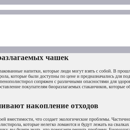
разлагаемых чашек
пакованные напитки, которые люди могут взять с собой. В прош
ола, которые были доступны по цене и предназначались для по
 пенополистирол сопряжен с различными опасностями для здоро
ставление покупателям биоразлагаемых стаканчиков, которые о
ивают накопление отходов
ей вместимости, что создает экологические проблемы. Частичн
листирола, которые нелегко ломаются и будут лежать на свалках
шку, вы будете знать, что помогаете решить проблему. Биоразла