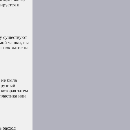
тируется и
му существуют
емой чашки, вы
ют покрытие на
 не была
курузный
 которая затем
пластика или
ь расход