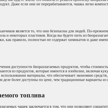
одукт. Даже если они не перерабатываются, чашка легко компос
анчиков является то, что они безопасны для людей. По-прежне
ола и некоторых пластиков. Когда вы будете пить из биоразлага
ашки, как правило, полностью не содержат химикатов и даже име
ечения доступности биоразлагаемых продуктов, чтобы стоимость
иваются из продуктов, которые имеются в изобилии, включая ку
в использовании материалы, что обеспечивает экономию средств,
ом деле более доступны по цене, чем традиционные варианты из 
аемого топлива
лагаемых чашек заключается в том, что они позволяют сократит