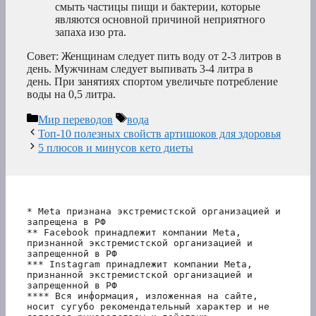
смыть частицы пищи и бактерии, которые
являются основной причиной неприятного
запаха изо рта.
Совет: Женщинам следует пить воду от 2-3 литров в
день. Мужчинам следует выпивать 3-4 литра в
день. При занятиях спортом увеличьте потребление
воды на 0,5 литра.
Рубрики
Метки
Мир переводов
вода
Топ-10 полезных свойств артишоков для здоровья
5 плюсов и минусов кето диеты
* Meta признана экстремистской организацией и 
запрещена в РФ
** Facebook принадлежит компании Meta, 
признанной экстремистской организацией и 
запрещенной в РФ
*** Instagram принадлежит компании Meta, 
признанной экстремистской организацией и 
запрещенной в РФ 
**** Вся информация, изложенная на сайте, 
носит сугубо рекомендательный характер и не 