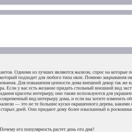
иантов. Одними из лучших являются жалюзи, спрос на которые 
 который подходит для любого типа окон. Помимо закрывания о
арования. Для повышения ценности дома внешний декор так же в
. Если у вас есть желание придать стильный внешний вид эксте
ридания красоты интерьеру, они также используются для украшени
овременный вид интерьеру дома, и если вы хотите изменить об
алюзи — это не те большие куски окрашенного дерева, какими 
 старых дней. Они придают дому более изысканный и роскошны
очему его популярность растет день ото дня?