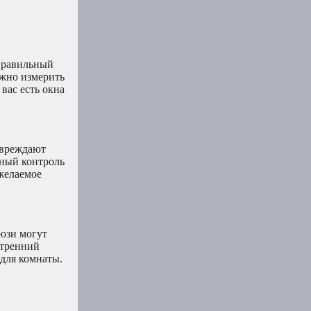
еправильный
ужно измерить
вас есть окна
овреждают
лный контроль
желаемое
люзи могут
утренний
 для комнаты.