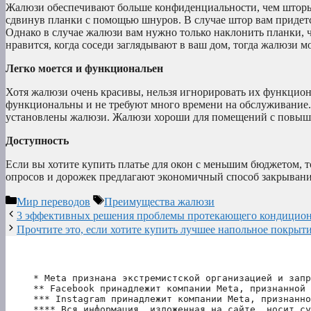
Жалюзи обеспечивают больше конфиденциальности, чем шторы.
сдвинув планки с помощью шнуров. В случае штор вам придетс
Однако в случае жалюзи вам нужно только наклонить планки, ч
нравится, когда соседи заглядывают в ваш дом, тогда жалюзи м
Легко моется и функциональен
Хотя жалюзи очень красивы, нельзя игнорировать их функцио
функциональны и не требуют много времени на обслуживание. 
установлены жалюзи. Жалюзи хороши для помещений с повыше
Доступность
Если вы хотите купить платье для окон с меньшим бюджетом, 
опросов и дорожек предлагают экономичный способ закрывания
Рубрики
Метки
Мир переводов
Преимущества жалюзи
3 эффективных решения проблемы протекающего кондицион
Прочтите это, если хотите купить лучшее напольное покрыт
* Meta признана экстремистской организацией и запр
** Facebook принадлежит компании Meta, признанной 
*** Instagram принадлежит компании Meta, признанно
**** Вся информация, изложенная на сайте, носит су