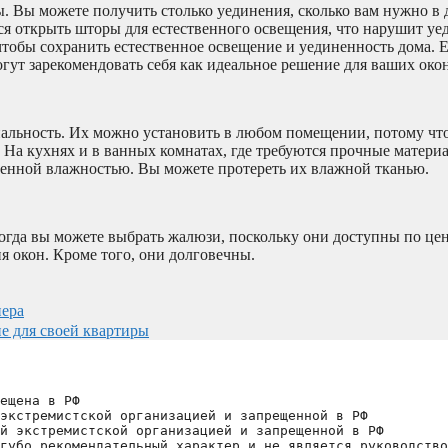
 Вы можете получить столько уединения, сколько вам нужно в 
я открыть шторы для естественного освещения, что нарушит уе
тобы сохранить естественное освещение и уединенность дома. Е
огут зарекомендовать себя как идеальное решение для ваших окон
нальность. Их можно установить в любом помещении, потому чт
На кухнях и в ванных комнатах, где требуются прочные материа
нной влажностью. Вы можете протереть их влажной тканью.
тогда вы можете выбрать жалюзи, поскольку они доступны по це
 окон. Кроме того, они долговечны.
ера
ие для своей квартиры
ещена в РФ
экстремистской организацией и запрещенной в РФ
й экстремистской организацией и запрещенной в РФ 
губо рекомендательный характер и не является руководство