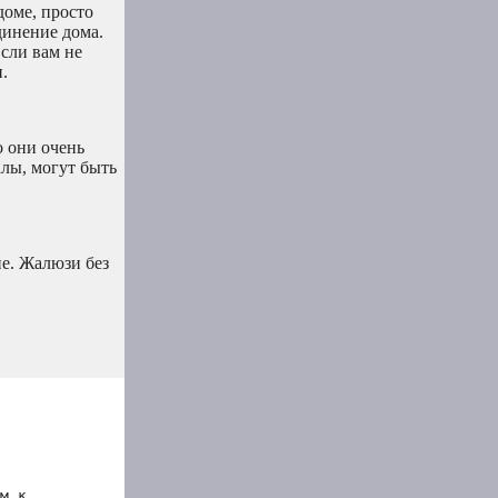
доме, просто
динение дома.
сли вам не
.
о они очень
лы, могут быть
не. Жалюзи без
м к 