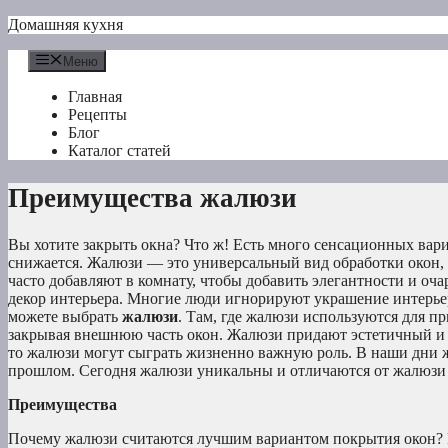
Перейти
Домашняя кухня
к
содержимому
Меню
Главная
Рецепты
Блог
Каталог статей
Преимущества жалюзи
Вы хотите закрыть окна? Что ж! Есть много сенсационных вар
снижается. Жалюзи — это универсальный вид обработки окон,
часто добавляют в комнату, чтобы добавить элегантности и оч
декор интерьера. Многие люди игнорируют украшение интерьера
можете выбрать
жалюзи
. Там, где жалюзи используются для п
закрывая внешнюю часть окон. Жалюзи придают эстетичный и с
то жалюзи могут сыграть жизненно важную роль. В наши дни ж
прошлом. Сегодня жалюзи уникальны и отличаются от жалюзи
Преимущества
Почему жалюзи считаются лучшим вариантом покрытия окон? П