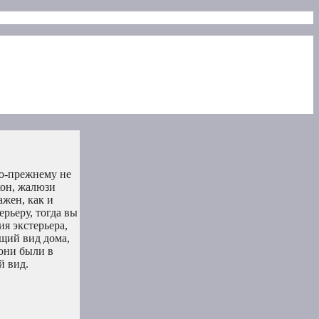
по-прежнему не
кон, жалюзи
ажен, как и
рьеру, тогда вы
я экстерьера,
щий вид дома,
они были в
й вид.