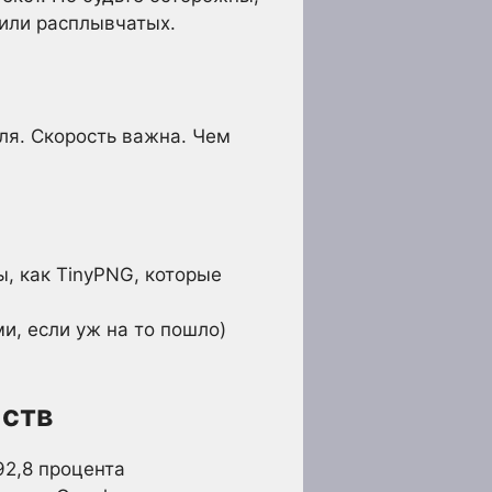
 или расплывчатых.
еля. Скорость важна. Чем
, как TinyPNG, которые
и, если уж на то пошло)
йств
92,8 процента