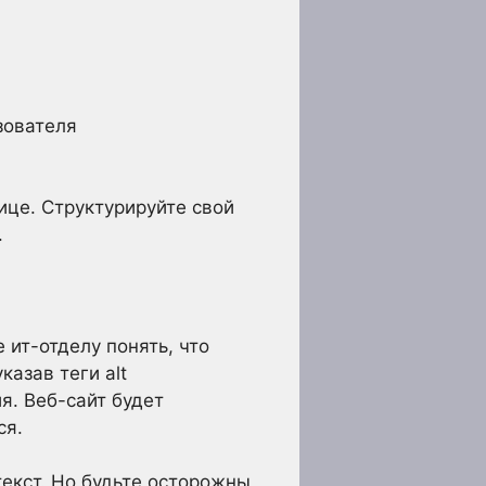
зователя
ице. Структурируйте свой
.
 ит-отделу понять, что
азав теги alt
я. Веб-сайт будет
ся.
екст. Но будьте осторожны,