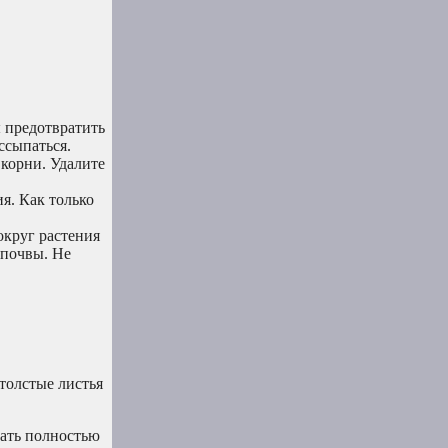
ы предотвратить
ссыпаться.
 корни. Удалите
я. Как только
округ растения
 почвы. Не
 толстые листья
дать полностью