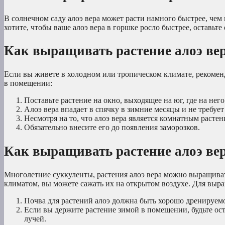
В солнечном саду алоэ вера может расти намного быстрее, че
хотите, чтобы ваше алоэ вера в горшке росло быстрее, оставьте 
Как выращивать растение алоэ ве
Если вы живете в холодном или тропическом климате, рекомен
в помещении:
Поставьте растение на окно, выходящее на юг, где на него
Алоэ вера впадает в спячку в зимние месяцы и не требует
Несмотря на то, что алоэ вера является комнатным расте
Обязательно внесите его до появления заморозков.
Как выращивать растение алоэ вер
Многолетние суккуленты, растения алоэ вера можно выращиват
климатом, вы можете сажать их на открытом воздухе. Для выр
Почва для растений алоэ должна быть хорошо дренируемо
Если вы держите растение зимой в помещении, будьте о
лучей.