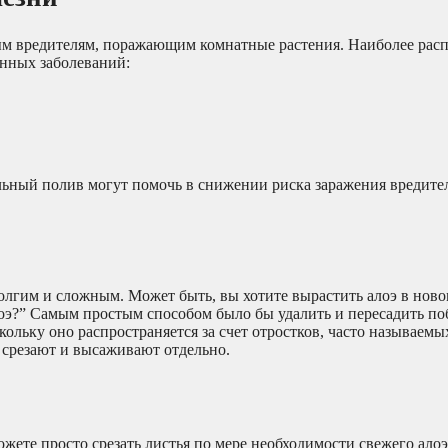
ным вредителям, поражающим комнатные растения. Наиболее ра
енных заболеваний:
льный полив могут помочь в снижении риска заражения вредите
долгим и сложным. Может быть, вы хотите вырастить алоэ в нов
алоэ?” Самым простым способом было бы удалить и пересадить по
ольку оно распространяется за счет отростков, часто называемы
 срезают и высаживают отдельно.
ожете просто срезать листья по мере необходимости свежего алоэ