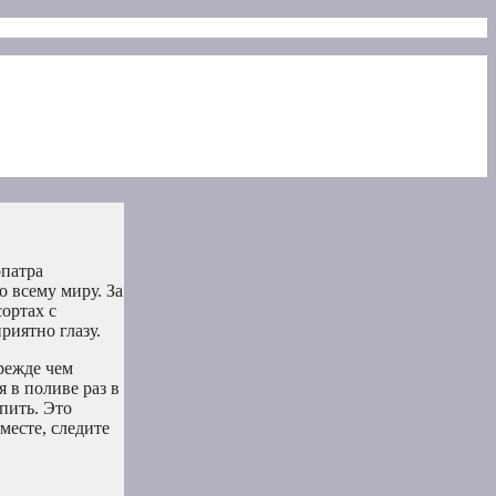
опатра
о всему миру. За
сортах с
риятно глазу.
режде чем
 в поливе раз в
пить. Это
месте, следите