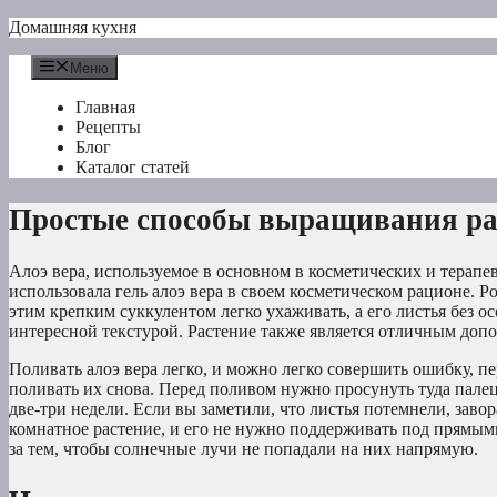
Перейти
Домашняя кухня
к
содержимому
Меню
Главная
Рецепты
Блог
Каталог статей
Простые способы выращивания рас
Алоэ вера, используемое в основном в косметических и терапев
использовала гель алоэ вера в своем косметическом рационе. Р
этим крепким суккулентом легко ухаживать, а его листья без о
интересной текстурой. Растение также является отличным допо
Поливать алоэ вера легко, и можно легко совершить ошибку, 
поливать их снова. Перед поливом нужно просунуть туда палец,
две-три недели. Если вы заметили, что листья потемнели, заво
комнатное растение, и его не нужно поддерживать под прямым
за тем, чтобы солнечные лучи не попадали на них напрямую.