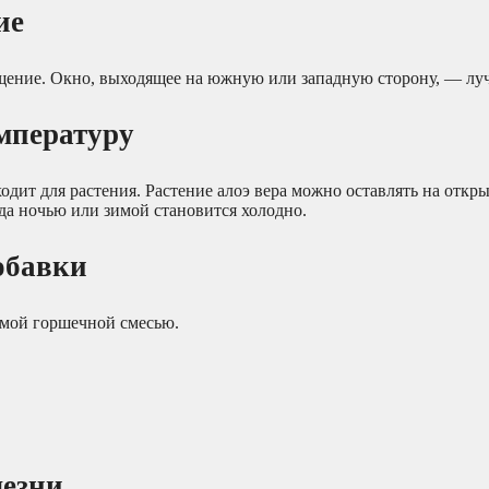
ие
ещение. Окно, выходящее на южную или западную сторону, — лу
мпературу
одит для растения. Растение алоэ вера можно оставлять на откр
гда ночью или зимой становится холодно.
обавки
емой горшечной смесью.
лезни