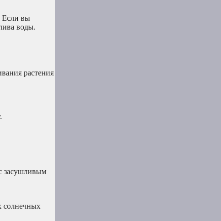
. Если вы
слива воды.
ивания растения
.
 с засушливым
х солнечных