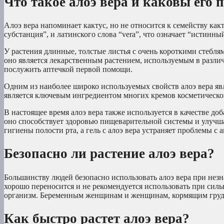
Что такое алоэ вера и каковы его
Алоэ вера напоминает кактус, но не относится к семейству какт
субстанция”, и латинского слова “vera”, что означает “истинны
У растения длинные, толстые листья с очень короткими стебл
оно является лекарственным растением, используемым в разли
послужить аптечкой первой помощи.
Одним из наиболее широко используемых свойств алоэ вера явл
является ключевым ингредиентом многих кремов косметического
В настоящее время алоэ вера также используется в качестве до
оно способствует здоровью пищеварительной системы и улучшае
гигиены полости рта, а гель с алоэ вера устраняет проблемы с а
Безопасно ли растение алоэ вера?
Большинству людей безопасно использовать алоэ вера при нез
хорошо переносится и не рекомендуется использовать при силь
организм. Беременным женщинам и женщинам, кормящим грудью
Как быстро растет алоэ вера?