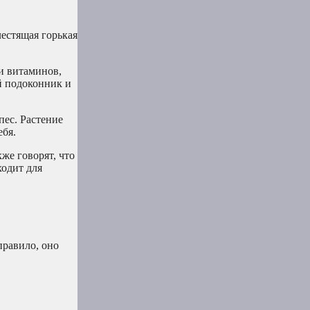
лестящая горькая
и витаминов,
й подоконник и
пес. Растение
ебя.
же говорят, что
ходит для
правило, оно