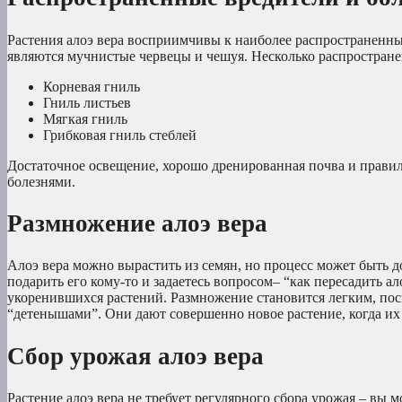
Растения алоэ вера восприимчивы к наиболее распространен
являются мучнистые червецы и чешуя. Несколько распростран
Корневая гниль
Гниль листьев
Мягкая гниль
Грибковая гниль стеблей
Достаточное освещение, хорошо дренированная почва и прави
болезнями.
Размножение алоэ вера
Алоэ вера можно вырастить из семян, но процесс может быть 
подарить его кому-то и задаетесь вопросом– “как пересадить 
укоренившихся растений. Размножение становится легким, поск
“детенышами”. Они дают совершенно новое растение, когда их
Сбор урожая алоэ вера
Растение алоэ вера не требует регулярного сбора урожая – вы м