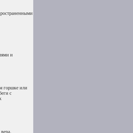
спространенными
лями и
ом горшке или
беги с
х
 вера.