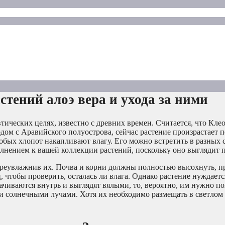
тений алоэ вера и ухода за ними
тических целях, известно с древних времен. Считается, что Кле
одом с Аравийского полуострова, сейчас растение произрастает п
собых хлопот накапливают влагу. Его можно встретить в разных 
лнением к вашей коллекции растений, поскольку оно выглядит п
переувлажнив их. Почва и корни должны полностью высохнуть, п
 чтобы проверить, осталась ли влага. Однако растение нуждается
рачиваются внутрь и выглядят вялыми, то, вероятно, им нужно по
и солнечными лучами. Хотя их необходимо размещать в светлом 