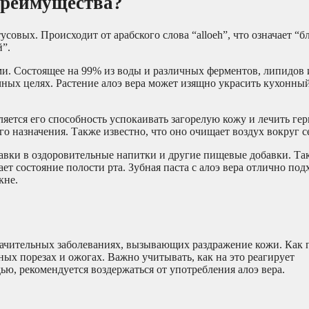
 преимущества?
усовых. Происходит от арабского слова “alloeh”, что означает “б
й”.
ями. Состоящее на 99% из воды и различных ферментов, липидов 
чных целях. Растение алоэ вера может изящно украсить кухонны
яется его способность успокаивать загорелую кожу и лечить гер
 назначения. Также известно, что оно очищает воздух вокруг с
бавки в оздоровительные напитки и другие пищевые добавки. Так
т состояние полости рта. Зубная паста с алоэ вера отлично под
кне.
начительных заболеваниях, вызывающих раздражение кожи. Как 
ных порезах и ожогах. Важно учитывать, как на это реагирует
, рекомендуется воздержаться от употребления алоэ вера.