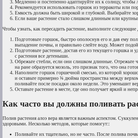
Медленно и постепенно адаптируйте их к солнцу, чтобы л
Рекомендуется использовать горшок из терракоты или пор
Емкость должна быть широкой и глубокой. Выбирайте хо
Если ваше растение стало слишком длинным или крупным,
Чтобы узнать, как пересадить растение, выполните следующие 
Подготовьте горшок, быстро ополоснув его и дав ему по
выпадение почвы, и правильно слейте воду. Может подой
Подготовьте растение, достав его из текущего горшка и 
с растения все детеныши.
Обрежьте стебли, если они слишком длинные. Отрежьте ча
на ране образуется мозоль, это признак того, что она гото
Наполните горшок горшечной смесью, из которой хорошо в
и оставьте примерно ¾ дюйма пространства между верхо
поливайте после посадки около недели. Это уменьшит ве
Оставьте растение в месте, где оно получает яркий и непр
Как часто вы должны поливать рас
Полив растения алоэ вера является важным аспектом. Суккулен
здоровыми. Несколько методов, которые помогут::
Поливайте их тщательно, но не часто. После полива поч