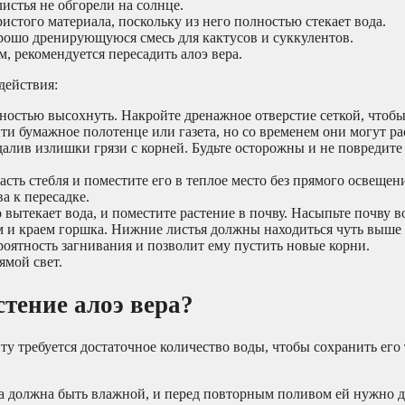
истья не обгорели на солнце.
истого материала, поскольку из него полностью стекает вода.
рошо дренирующуюся смесь для кактусов и суккулентов.
 рекомендуется пересадить алоэ вера.
действия:
лностью высохнуть. Накройте дренажное отверстие сеткой, чтоб
ти бумажное полотенце или газета, но со временем они могут ра
удалив излишки грязи с корней. Будьте осторожны и не повредите
сть стебля и поместите его в теплое место без прямого освещени
ва к пересадке.
ытекает вода, и поместите растение в почву. Насыпьте почву в
м и краем горшка. Нижние листья должны находиться чуть выше
роятность загнивания и позволит ему пустить новые корни.
ямой свет.
тение алоэ вера?
ту требуется достаточное количество воды, чтобы сохранить его
ва должна быть влажной, и перед повторным поливом ей нужно 