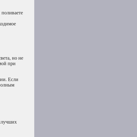
ы поливаете
бходимое
вета, но не
мой при
ии. Если
 полным
аилучших