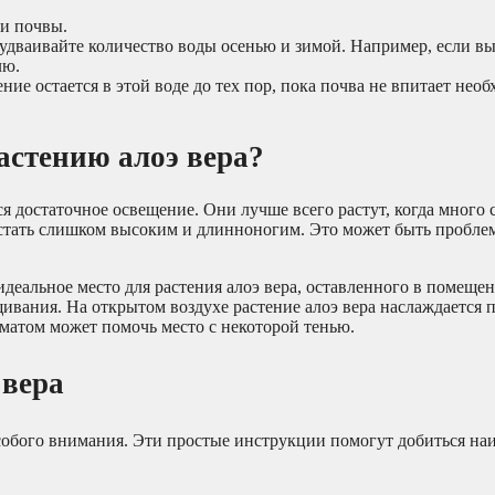
и почвы.
 удваивайте количество воды осенью и зимой. Например, если в
лю.
ие остается в этой воде до тех пор, пока почва не впитает нео
астению алоэ вера?
я достаточное освещение. Они лучше всего растут, когда много с
 стать слишком высоким и длинноногим. Это может быть пробле
альное место для растения алоэ вера, оставленного в помещен
щивания. На открытом воздухе растение алоэ вера наслаждается
матом может помочь место с некоторой тенью.
 вера
особого внимания. Эти простые инструкции помогут добиться н