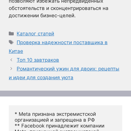
позволяют избежать непредвиденных
обстоятельств и сконцентрироваться на
достижении бизнес-целей.
Рубрики
Каталог статей
Метки
Проверка надежности поставщика в
Китае
Топ 10 завтраков
Романтический ужин для двоих: рецепты
и идеи для создания уюта
* Meta признана экстремистской 
организацией и запрещена в РФ
** Facebook принадлежит компании 