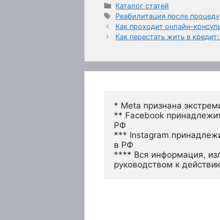
Рубрики
Каталог статей
Метки
Реабилитация после процеду
Как проходит онлайн-консул
Как перестать жить в кредит
* Meta признана экстрем
** Facebook принадлежит
РФ
*** Instagram принадлеж
в РФ 
**** Вся информация, из
руководством к действи