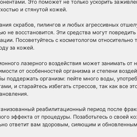
нентами. Это поможет не только ускорить заживлен
ухостью и стянутой кожей.
вания скрабов, пилингов и любых агрессивных отш
тью не восстановится. Эти средства могут повредит
ации. Посоветуйтесь с косметологом относительно т
оду за кожей.
онного лазерного воздействия может занимать от н
симости от особенностей организма и степени воздей
бы поддержать организм: пейте много воды, употре
ами, и старайтесь избегать стрессов, так как все э
тановления.
рганизованный реабилитационный период после фрак
ного эффекта от процедуры. Позаботьтесь о своей к
льно ответит вам здоровым, сияющим и обновленным