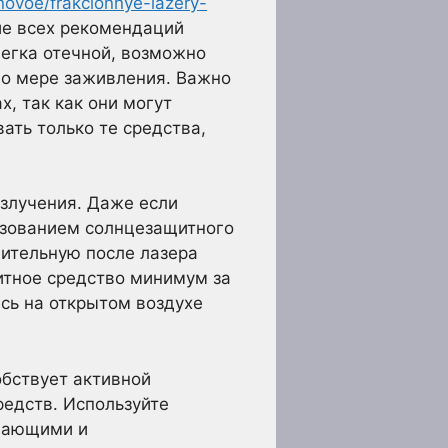
/novoe/frakcionnye-lazery-
е всех рекомендаций
егка отечной, возможно
по мере заживления. Важно
, так как они могут
ать только те средства,
злучения. Даже если
ьзованием солнцезащитного
вительную после лазера
итное средство минимум за
есь на открытом воздухе
бствует активной
едств. Используйте
ивающими и