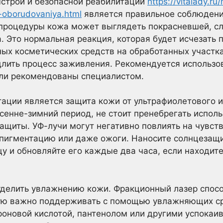
ыстрой и безопасной реабилитации
https://vitalady.ru
-oborudovaniya.html
является правильное соблюдени
 процедуры кожа может выглядеть покрасневшей, сл
 Это нормальная реакция, которая будет исчезать 
ых косметических средств на обработанных участках
лить процесс заживления. Рекомендуется использов
ли рекомендованы специалистом.
ации является защита кожи от ультрафиолетового и
сенне-зимний период, не стоит пренебрегать испол
ащиты. УФ-лучи могут негативно повлиять на чувст
рпигментацию или даже ожоги. Наносите солнцезащ
цу и обновляйте его каждые два часа, если находит
уделить увлажнению кожи. Фракционный лазер спосо
рую важно поддерживать с помощью увлажняющих ср
роновой кислотой, пантенолом или другими успока