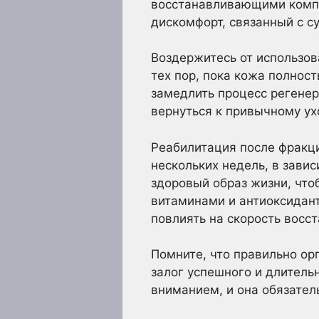
восстанавливающими компо
дискомфорт, связанный с с
Воздержитесь от использо
тех пор, пока кожа полнос
замедлить процесс регенер
вернуться к привычному ух
Реабилитация после фракци
нескольких недель, в зави
здоровый образ жизни, что
витаминами и антиоксидант
повлиять на скорость восс
Помните, что правильно о
залог успешного и длитель
вниманием, и она обязате