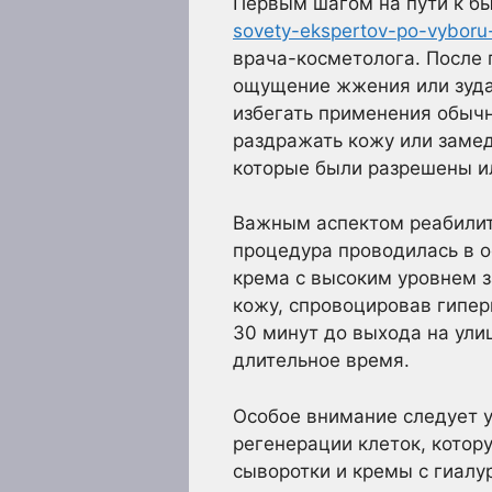
Первым шагом на пути к б
sovety-ekspertov-po-vyboru
врача-косметолога. После
ощущение жжения или зуда.
избегать применения обычн
раздражать кожу или замед
которые были разрешены и
Важным аспектом реабилит
процедура проводилась в о
крема с высоким уровнем з
кожу, спровоцировав гипе
30 минут до выхода на ули
длительное время.
Особое внимание следует 
регенерации клеток, кото
сыворотки и кремы с гиалу