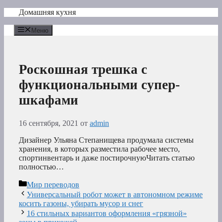
Перейти
Домашняя кухня
к
содержимому
Меню
Роскошная трешка с
функциональными супер-
шкафами
16 сентября, 2021
от
admin
Дизайнер Ульяна Степанищева продумала системы
хранения, в которых разместила рабочее место,
спортинвентарь и даже постирочнуюЧитать статью
полностью…
Рубрики
Мир переводов
Универсальный робот может в автономном режиме
косить газоны, убирать мусор и снег
16 стильных вариантов оформления «грязной»