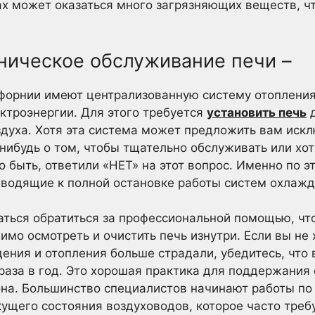
ах может оказаться много загрязняющих веществ, ч
хническое обслуживание печи –
форнии имеют централизованную систему отопления
ктроэнергии. Для этого требуется
установить печь
д
здуха. Хотя эта система может предложить вам иск
нибудь о том, чтобы тщательно обслуживать или хот
 быть, ответили «НЕТ» на этот вопрос. Именно по э
водящие к полной остановке работы систем охлажд
ться обратиться за профессиональной помощью, что
имо осмотреть и очистить печь изнутри. Если вы не 
ения и отопления больше страдали, убедитесь, что
 раза в год. Это хорошая практика для поддержания 
она. Большинство специалистов начинают работы по
ущего состояния воздуховодов, которое часто требу