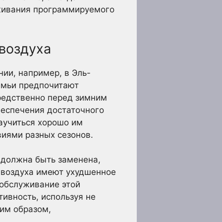
уживания программируемого
воздуха
нии, например, в Эль-
семьи предпочитают
едственно перед зимним
беспечения достаточного
научиться хорошо им
виями разных сезонов.
 должна быть заменена,
я воздуха имеют ухудшенное
 обслуживание этой
ивность, используя не
им образом,