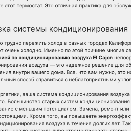
е этот термостат. Это отличная практика для обсл
овка системы кондиционирования 
 но трудно пережить холод в разных городах Калифор
ет очень холодно. Именно по этой причине многие 
ией по кондиционированию воздуха EI Cajon
непоср
онирования воздуха — это надежное решение для о
ения внутри вашего дома. Все, что вам нужно, это 
ельный способ справиться с неблагоприятными усло
ргетики, ваша система кондиционирования воздуха
того. Большинство старых систем кондиционировани
вание с меньшим потенциалом. Замена, ремонт или
остоящими. Кроме того, вы повышаете энергоэффект
диционирования воздуха в течение долгих лет. Так
вить новую систему, либо отремонтировать старую.