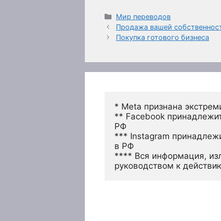
Рубрики
Мир переводов
Продажа вашей собственност
Покупка готового бизнеса
* Meta признана экстрем
** Facebook принадлежит
РФ
*** Instagram принадлеж
в РФ 
**** Вся информация, из
руководством к действи