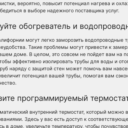
очистки, вероятно, повысит потенциал нагрева и охл
 убедиться в выборе надежного поставщика услуг.
уйте обогреватель и водопровод
лифорнии могут легко заморозить водопроводные тр
еудобства. Такие проблемы могут привести к замер
шем доме. В целом, это совсем не пойдет вам на по
чтобы эффективно изолировать трубы для воды и ото
руб наряду с защитой стен может помочь вам навсег
 увеличит потенциал вашей трубы, помогая вам сэк
чество.
овите программируемый термостат
матический внутренний термостат, который можно в
аниями. Здесь у вас есть доступ к соответствующ
ь в доме, увеличьте температуру, чтобы почувствов