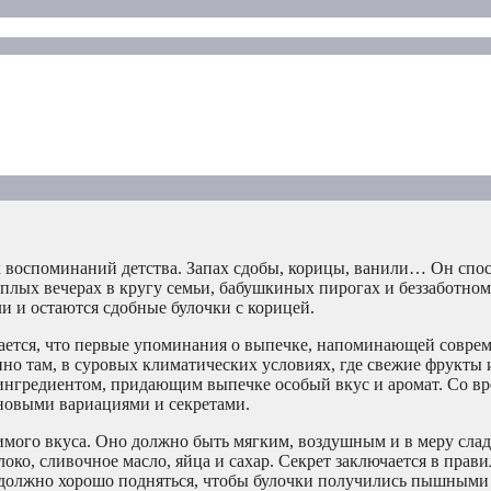
 воспоминаний детства. Запах сдобы, корицы, ванили… Он спос
плых вечерах в кругу семьи, бабушкиных пирогах и беззаботном 
 и остаются сдобные булочки с корицей.
тается, что первые упоминания о выпечке, напоминающей совре
нно там, в суровых климатических условиях, где свежие фрукты
м ингредиентом, придающим выпечке особый вкус и аромат. Со в
 новыми вариациями и секретами.
римого вкуса. Оно должно быть мягким, воздушным и в меру сла
ко, сливочное масло, яйца и сахар. Секрет заключается в прав
 должно хорошо подняться, чтобы булочки получились пышными