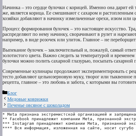
Начинка – это сердце булочки с корицей. Именно она дарит е
же, является корица. Ее смешивают с сахаром и растопленным
хозяйки добавляют в начинку измельченные орехи, изюм или це
Процесс формирования булочек – это настоящее искусство. Тр
распределяют по нему начинку, сворачивают в рулет и нареза
например, в виде розочек или улиток. Главное – не переборщит
Выпекание булочек – заключительный и, пожалуй, самый ответ
золотистого цвета. Важно следить за температурой и временем
булочки можно полить сахарной глазурью, посыпать сахарной п
Современные кулинары продолжают экспериментировать с рецеп
тесто добавляют цельнозерновую муку, творог или тыквенное п
рецепта, главное – это любовь и забота, с которыми вы готов
Рубрики
Блог
Медовые коврижки
Печенье овсяное с шоколадом
* Meta признана экстремистской организацией и запрещена
** Facebook принадлежит компании Meta, признанной экстр
*** Instagram принадлежит компании Meta, признанной экс
**** Вся информация, изложенная на сайте, носит сугубо 