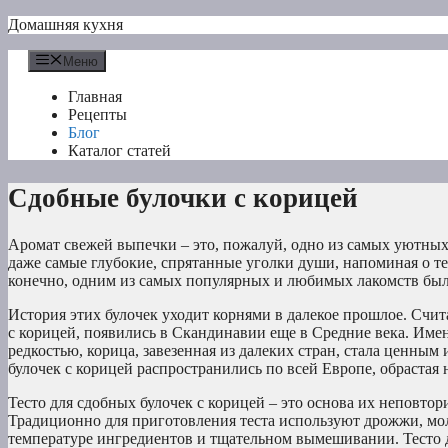
Перейти
Домашняя кухня
к
содержимому
Меню
Главная
Рецепты
Блог
Каталог статей
Сдобные булочки с корицей
Аромат свежей выпечки – это, пожалуй, одно из самых уютных
даже самые глубокие, спрятанные уголки души, напоминая о те
конечно, одним из самых популярных и любимых лакомств были
История этих булочек уходит корнями в далекое прошлое. Счи
с корицей, появились в Скандинавии еще в Средние века. Име
редкостью, корица, завезенная из далеких стран, стала ценны
булочек с корицей распространились по всей Европе, обрастая
Тесто для сдобных булочек с корицей – это основа их неповто
Традиционно для приготовления теста используют дрожжи, моло
температуре ингредиентов и тщательном вымешивании. Тесто