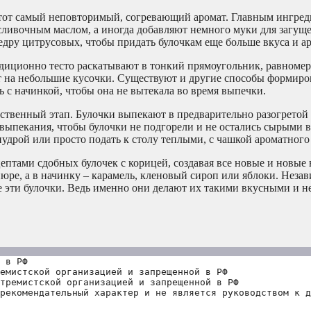
й тот самый неповторимый, согревающий аромат. Главным ингред
 сливочным маслом, а иногда добавляют немного муки для загущ
дру цитрусовых, чтобы придать булочкам еще больше вкуса и ар
адиционно тесто раскатывают в тонкий прямоугольник, равноме
ют на небольшие кусочки. Существуют и другие способы формиро
ь с начинкой, чтобы она не вытекала во время выпечки.
ственный этап. Булочки выпекают в предварительно разогретой 
 выпекания, чтобы булочки не подгорели и не остались сырыми 
удрой или просто подать к столу теплыми, с чашкой ароматного 
тами сдобных булочек с корицей, создавая все новые и новые 
юре, а в начинку – карамель, кленовый сироп или яблоки. Незав
ите эти булочки. Ведь именно они делают их такими вкусными и 
 в РФ
емистской организацией и запрещенной в РФ
тремистской организацией и запрещенной в РФ 
рекомендательный характер и не является руководством к д