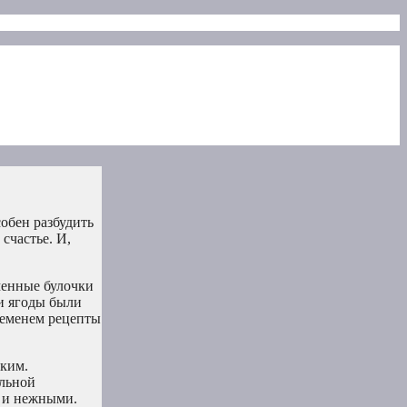
обен разбудить
счастье. И,
менные булочки
 и ягоды были
ременем рецепты
дким.
ильной
 и нежными.