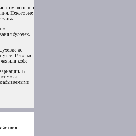
иентом, конечно
ения. Некоторые
омата.
рно
вания булочек,
духовке до
внутри. Готовые
чая или кофе.
вариации. В
исимо от
незабываемыми.
ействию.