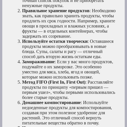
точный список покупок и не приобретать
ненужные продукты.
Правильное хранение продуктов
: Необходимо
знать, как правильно хранить продукты, чтобы
продлить их срок годности. Например, храните
овощи в прохладных и влажных условиях, а
фрукты — в отдельных контейнерах, чтобы
задержать их созревание.
Используйте остатки творчески
: Оставшиеся
продукты можно преобразовывать в новые
блюда. Супы, салаты и рагу — отличный
способ дать вторую жизнь остаткам еды.
Замораживание
: Если у вас много продуктов,
подумайте о их заморозке. Это особенно
уместно для мяса, хлеба, ягод и овощей,
которые можно использовать позже.
Метод FIFO (First In, First Out)
: Расставляйте
продукты по принципу «первым пришел —
первым ушел», чтобы первыми использовались
более старые продукты.
Домашнее компостирование
: Используйте
недоеденные продукты для компостирования,
создавая при этом полезное удобрение для
растений. Это отличный способ вернуть
питательные вещества обратно в почву.