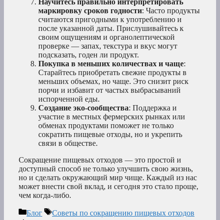
Научитесь правильно интерпретировать
маркировку сроков годности
: Часто продукты
считаются пригодными к употреблению и
после указанной даты. Прислушивайтесь к
своим ощущениям и органолептической
проверке — запах, текстура и вкус могут
подсказать, годен ли продукт.
Покупка в меньших количествах и чаще
:
Старайтесь приобретать свежие продукты в
меньших объемах, но чаще. Это снизит риск
порчи и избавит от частых выбрасываний
испорченной еды.
Создание эко-сообщества
: Поддержка и
участие в местных фермерских рынках или
обменах продуктами поможет не только
сократить пищевые отходы, но и укрепить
связи в обществе.
Сокращение пищевых отходов — это простой и
доступный способ не только улучшить свою жизнь,
но и сделать окружающий мир чище. Каждый из нас
может внести свой вклад, и сегодня это стало проще,
чем когда-либо.
Рубрики
Метки
Блог
Советы по сокращению пищевых отходов