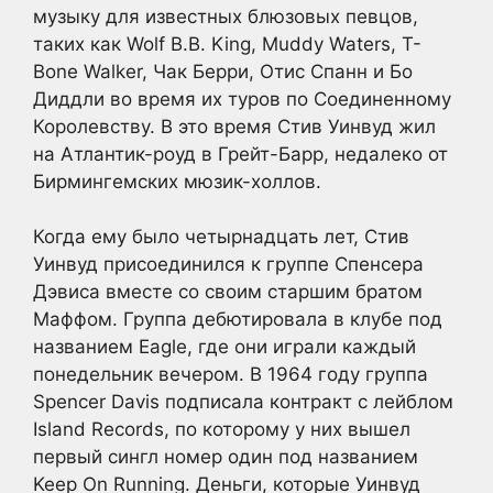
музыку для известных блюзовых певцов,
таких как Wolf B.B. King, Muddy Waters, T-
Bone Walker, Чак Берри, Отис Спанн и Бо
Диддли во время их туров по Соединенному
Королевству. В это время Стив Уинвуд жил
на Атлантик-роуд в Грейт-Барр, недалеко от
Бирмингемских мюзик-холлов.
Когда ему было четырнадцать лет, Стив
Уинвуд присоединился к группе Спенсера
Дэвиса вместе со своим старшим братом
Маффом. Группа дебютировала в клубе под
названием Eagle, где они играли каждый
понедельник вечером. В 1964 году группа
Spencer Davis подписала контракт с лейблом
Island Records, по которому у них вышел
первый сингл номер один под названием
Keep On Running. Деньги, которые Уинвуд