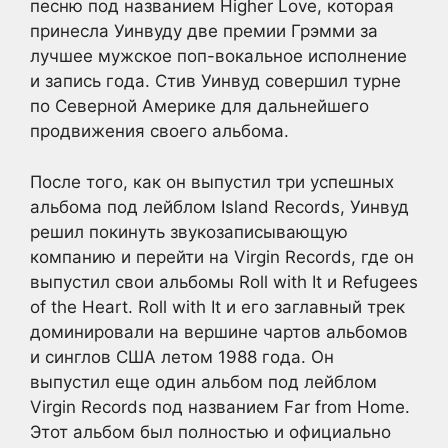
песню под названием Higher Love, которая
принесла Уинвуду две премии Грэмми за
лучшее мужское поп-вокальное исполнение
и запись года. Стив Уинвуд совершил турне
по Северной Америке для дальнейшего
продвижения своего альбома.
После того, как он выпустил три успешных
альбома под лейблом Island Records, Уинвуд
решил покинуть звукозаписывающую
компанию и перейти на Virgin Records, где он
выпустил свои альбомы Roll with It и Refugees
of the Heart. Roll with It и его заглавный трек
доминировали на вершине чартов альбомов
и синглов США летом 1988 года. Он
выпустил еще один альбом под лейблом
Virgin Records под названием Far from Home.
Этот альбом был полностью и официально