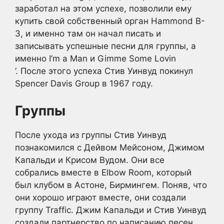
заработал на этом успехе, позволили ему
купить свой собственный орган Hammond B-
3, и именно там он начал писать и
записывать успешные песни для группы, а
именно I’m a Man и Gimme Some Lovin
’. После этого успеха Стив Уинвуд покинул
Spencer Davis Group в 1967 году.
Группы
После ухода из группы Стив Уинвуд
познакомился с Дейвом Мейсоном, Джимом
Капальди и Крисом Вудом. Они все
собрались вместе в Elbow Room, который
был клубом в Астоне, Бирмингем. Поняв, что
они хорошо играют вместе, они создали
группу Traffic. Джим Капальди и Стив Уинвуд
создали партнерство по написанию песен,