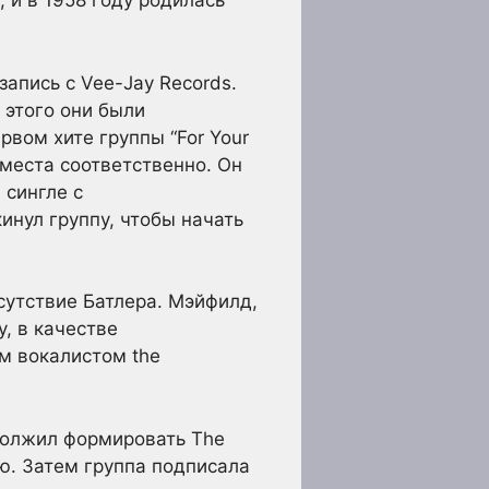
 и в 1958 году родилась
апись с Vee-Jay Records.
е этого они были
рвом хите группы “For Your
е места соответственно. Он
 сингле с
кинул группу, чтобы начать
сутствие Батлера. Мэйфилд,
, в качестве
м вокалистом the
одолжил формировать The
ю. Затем группа подписала