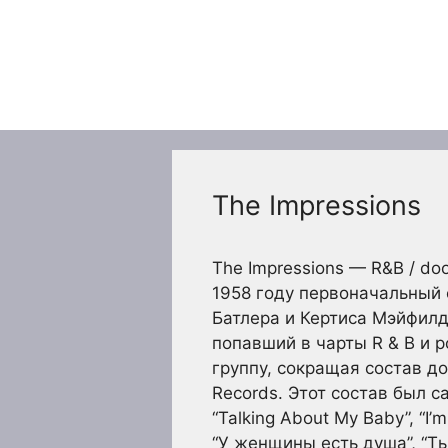
Перейти
к
содержимому
The Impressions
The Impressions — R&B / do
1958 году первоначальный 
Батлера и Кертиса Мэйфилд
попавший в чарты R & B и po
группу, сокращая состав д
Records. Этот состав был са
“Talking About My Baby”, “I’
“У женщины есть душа”, “Ты