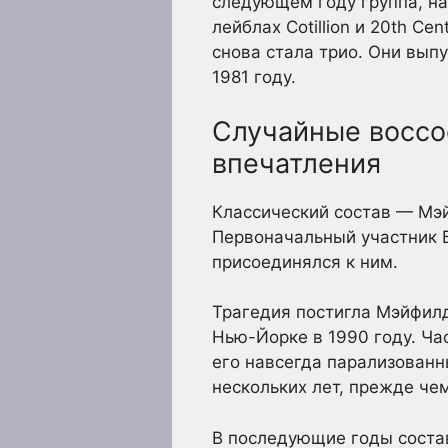
следующем году группа, на
лейблах Cotillion и 20th Ce
снова стала трио. Они вып
1981 году.
Случайные воссо
впечатления
Классический состав — Мэй
Первоначальный участник Б
присоединялся к ним.
Трагедия постигла Мэйфилд
Нью-Йорке в 1990 году. Ча
его навсегда парализованн
нескольких лет, прежде чем
В последующие годы состав