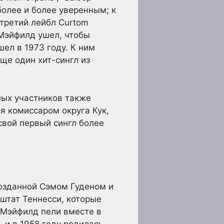
более и более уверенным; к
 третий лейбл Curtom
 Мэйфилд ушел, чтобы
ел в 1973 году. К ним
ще один хит-сингл из
ных участников также
я комиссаром округа Кук,
свой первый сингл более
созданной Сэмом Гуденом и
штат Теннесси, которые
 Мэйфилд пели вместе в