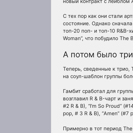
новый контракт с лейблом 
С тех пор как они стали а
состояние. Однако сначала
топ-20 поп- и топ-10 R&B-х
Woman”, что побудило The B
А потом было тр
Теперь, сведенные к трио,
на соул-шаблон группы бо
Гамбит сработал для группы,
возглавил R & B-чарт и заня
#2 R & B), “I’m So Proud” (#
pop, # 3 R & B), “Amen” (#7 
Примерно в тот период The