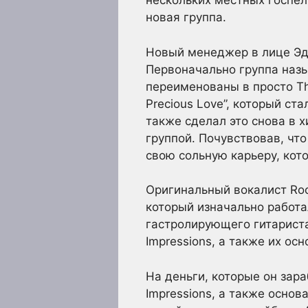
нескольких местных госпел-
новая группа.
Новый менеджер в лице Эдд
Первоначально группа назыв
переименованы в просто The
Precious Love”, который ст
также сделал это снова в х
группой. Почувствовав, что
свою сольную карьеру, кот
Оригинальный вокалист Roo
который изначально работа
гастролирующего гитариста
Impressions, а также их ос
На деньги, которые он зар
Impressions, а также осно