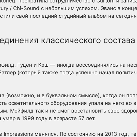
конец, прекратила сотрудничество с Curtom и запис
ntury / Chi-Sound с небольшим успехом. Эванс в конц
устили свой последний студийный альбом на сегодн
единения классического состава
филд, Гуден и Кэш — иногда воссоединялись на нес
атлер (который также тогда успешно начал политич
а (возможно, и в буквальном смысле), когда он поп
сть осветительного оборудования упала на него во 
ым. Мэйфилд так и не смог восстановить свое здор
 умер в 1999 году в возрасте 57 лет.
 Impressions менялся. По состоянию на 2013 год, те