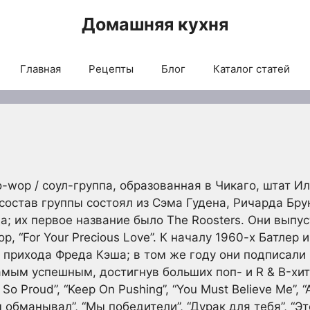
Домашняя кухня
Главная
Рецепты
Блог
Каталог статей
o-wop / соул-группа, образованная в Чикаго, штат 
состав группы состоял из Сэма Гудена, Ричарда Бру
а; их первое название было The Roosters. Они выпус
p, “For Your Precious Love”. К началу 1960-х Батлер 
о прихода Фреда Кэша; в том же году они подписали
мым успешным, достигнув больших поп- и R & B-хитов, 
m So Proud”, “Keep On Pushing”, “You Must Believe Me”, 
 обманывал”, “Мы победители”, “Дурак для тебя”, “Эт