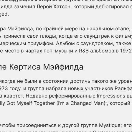
илда заменил Лерой Хатсон, который дебютировал с
ged.
ра Мэйфилда, по крайней мере на начальном этапе,
 принесла свои плоды, когда его саундтрек к фильму 
мерческим триумфом. Альбом с саундтреком, также
е место в чартах поп-музыки и R&B альбомов в 1972
ле Кертиса Мэйфилда
когда не были в состоянии достичь такого же уровн
973 году, и группа набрала новых участников Раль
 в квартет. Недавно реформированные Impressions 
lly Got Myself Together (I’m a Changed Man)”, который
чтобы присоединиться к другой группе Mystique; его