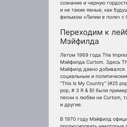
сознание и черную гордость
и не такие явные, как буд
фильмом «
Лилии в поле
» с
Переходим к лей
Мэйфилда
Летом 1969 года The Impre
Мэйфилда Curtom. Здесь Th
Мэйфилд давно добивался. 
социальным и политическим, 
“This Is My Country” (#25 pop
pop, # 3 R & B) были прим
песни о любви на Curtom, так
и другие.
В 1970 году Мэйфилд офици
продюсировать некоторые 