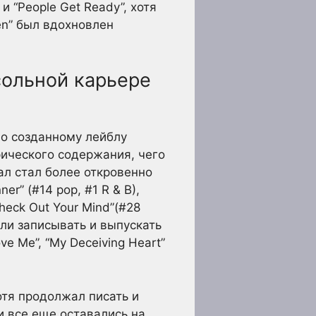
и “People Get Ready”, хотя
en” был вдохновлен
сольной карьере
но созданному лейблу
рического содержания, чего
ал стал более откровенно
er” (#14 pop, #1 R & B),
“Check Out Your Mind”(#28
али записывать и выпускать
ove Me”, “My Deceiving Heart”
отя продолжал писать и
 все еще оставались на