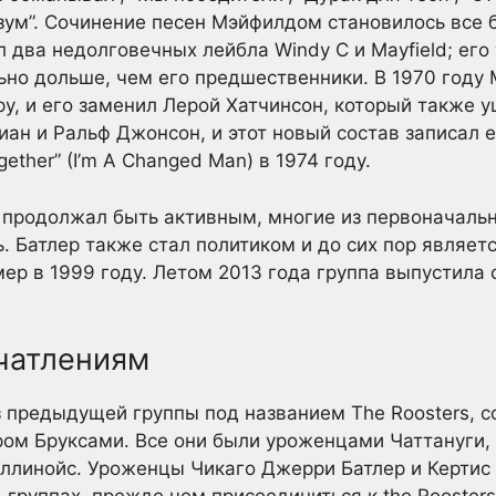
азум”. Сочинение песен Мэйфилдом становилось все 
 два недолговечных лейбла Windy C и Mayfield; его
но дольше, чем его предшественники. В 1970 году
у, и его заменил Лерой Хатчинсон, который также уш
ан и Ральф Джонсон, и этот новый состав записал е
ogether” (I’m A Changed Man) в 1974 году.
 продолжал быть активным, многие из первоначаль
. Батлер также стал политиком и до сих пор являетс
ер в 1999 году. Летом 2013 года группа выпустила 
ечатлениям
из предыдущей группы под названием The Roosters, 
ом Бруксами. Все они были уроженцами Чаттануги, 
Иллинойс. Уроженцы Чикаго Джерри Батлер и Кертис