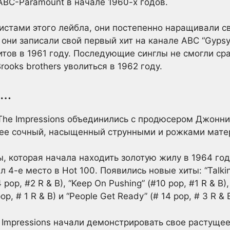
ABC-Paramount в начале 1960-х годов.
ртистами этого лейбла, они постепенно наращивали 
 они записали свой первый хит на канале ABC “Gyps
итов в 1961 году. Последующие синглы не смогли ср
rooks brothers уволиться в 1962 году.
и…
 The Impressions объединились с продюсером Джонн
лее сочный, насыщенный струнными и рожками мате
 которая начала находить золотую жилу в 1964 году с 
л 4-е место в Hot 100. Появились новые хиты: “Talki
14 pop, #2 R & B), “Keep On Pushing” (#10 pop, #1 R & B
pop, # 1 R & B) и “People Get Ready” (# 14 pop, # 3 R &
 Impressions начали демонстрировать свое растуще