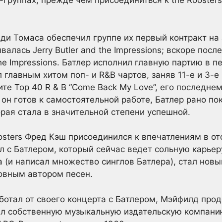
группах, прежде чем присоединиться к the Roosters,
и Томаса обеспечил группе их первый контракт на з
алась Jerry Butler and the Impressions; вскоре посл
 Impressions. Батлер исполнил главную партию в пе
ал главным хитом поп- и R&B чартов, заняв 11-е и 3-
ите Top 40 R & B “Come Back My Love”, его последнем
 он готов к самостоятельной работе, Батлер рано по
орая стала в значительной степени успешной.
sters Фред Кэш присоединился к впечатлениям в от
л с Батлером, который сейчас ведет сольную карьеру
 (и написал множество синглов Батлера), стал новы
новным автором песен.
аботал от своего концерта с Батлером, Мэйфилд пр
вал собственную музыкальную издательскую компани