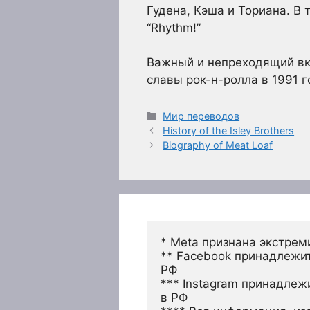
Гудена, Кэша и Ториана. В 
“Rhythm!”
Важный и непреходящий вк
славы рок-н-ролла в 1991 г
Рубрики
Мир переводов
History of the Isley Brothers
Biography of Meat Loaf
* Meta признана экстрем
** Facebook принадлежит
РФ
*** Instagram принадлеж
в РФ 