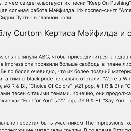
, о чем свидетельствуют их песни “Keep On Pushing” 
ущая сольная работа Мэйфилда. Их госпел-сингл “Am
 Сидни Пуатье в главной роли.
блу Curtom Кертиса Мэйфилда и 
ssions покинули ABC, чтобы присоединиться к недав
e Impressions проявили больше свободы в плане ли
Было более очевидно, что их более поздний матери
а гимны black pride не сильно отстали. “We’re a Winn
, #8 R & B), “Choice Of Colors” (#21 pop, # 1 R & B) и 
ерами песен с такими темами. Конечно, они продолж
ие как “Fool for You” (#22 pop, #3 R & B), “Say You L
ально перестал быть участником The Impressions, х
последующие материалы группы. В то время Оттиски