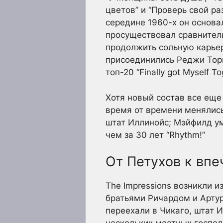
цветов” и “Проверь свой р
середине 1960-х он основал
просуществовал сравнитель
продолжить сольную карьер
присоединились Реджи Тори
топ-20 “Finally got Myself T
Хотя новый состав все еще
время от времени менялись
штат Иллинойс; Мэйфилд ум
чем за 30 лет “Rhythm!”
От Петухов к вп
The Impressions возникли 
братьями Ричардом и Артур
переехали в Чикаго, штат 