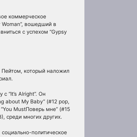
свое коммерческое
y Woman”, вошедший в
авниться с успехом “Gypsy
и Пейтом, который наложил
риал.
“It’s Alright”. Он
ng about My Baby” (#12 pop,
), “You MustПоверь мне” (#15
 B), среди многих других.
е социально-политическое